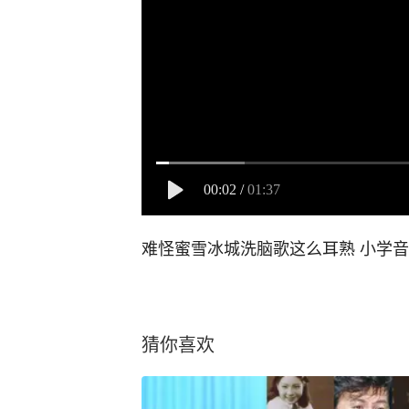
00:02
/
01:37
难怪蜜雪冰城洗脑歌这么耳熟 小学
猜你喜欢