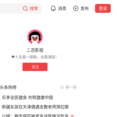
搜索
消息
发布
登录
二百影视
❤️人生是一部剧，全靠演技！
关注
头条热榜
换一换
乐享全民健身 共筑健康中国
新疆女孩在天津偶遇支教老师哭红眼
以媒：穆杰塔巴被紧急送医情况危急