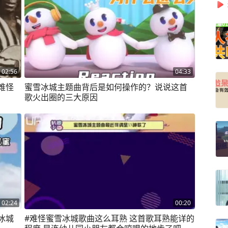
02:56
04:33
难怪
蜜雪冰城主题曲背后是如何操作的？说说这首
歌火出圈的三大原因
02:24
00:20
冰城
#难怪蜜雪冰城歌曲这么耳熟 这首歌耳熟能详的