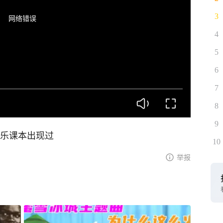
3
网络错误
4
5
6
7
8
9
音乐课本出现过
10
举报