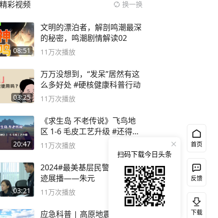
精彩视频
换一换
文明的漂泊者，解剖鸣潮最深
的秘密，鸣潮剧情解读02
08:51
11万
次播放
万万没想到，“发呆”居然有这
么多好处 #硬核健康科普行动
03:25
11万
次播放
《求生岛 不老传说》飞鸟地
区 1-6 毛皮工艺升级 #还得是
主机大作
20:47
首页
11万
次播放
扫码下载今日头条
2024#最美基层民警候选人事
迹展播——朱元
反馈
03:21
11万
次播放
下载
应急科普 | 高原地震如何针对