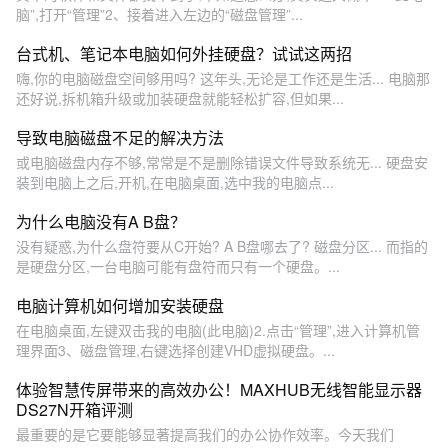
脑”,打开“管理”2、接着进入左边的“磁盘管理”...
台式机、笔记本电脑如何外挂硬盘？试试这两招
嗨,你的电脑磁盘空间够用吗? 这年头,无论是工作还是生活... 电脑那
还好说,拆机箱升级或加装硬盘就能轻松扩容,但如果...
导致电脑磁盘不足的解决方法
或电脑磁盘内存不够,常常是不是删除错误文件导致系统无... 硬盘安
装到电脑上之后,开机,在电脑桌面,选中我的电脑点...
为什么电脑没有A B盘？
没有疑惑,为什么盘符要从C开始? A B盘哪去了? 磁盘分区... 而指的
是硬盘分区,一台电脑可能有盘符而只有一个硬盘。...
电脑计算机如何增加安装硬盘
在电脑桌面,左键双击我的电脑(此电脑)2.点击“管理”,进入计算机管
理界面3、磁盘管理,右键选择创建VHD虚拟硬盘。...
体验智慧传屏带来的高效办公！MAXHUB无线智能显示器
DS27N开箱评测
最重要的是它要能够显著提高我们的办公协作效率。今天我们