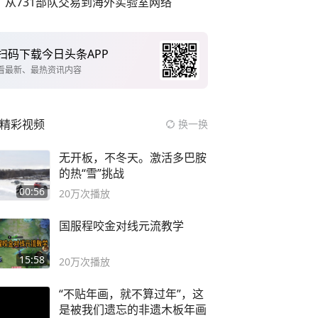
从731部队交易到海外实验室网络
扫码下载今日头条APP
看最新、最热资讯内容
精彩视频
换一换
无开板，不冬天。激活多巴胺
的热“雪”挑战
00:56
20万
次播放
国服程咬金对线元流教学
15:58
20万
次播放
“不贴年画，就不算过年”，这
是被我们遗忘的非遗木板年画