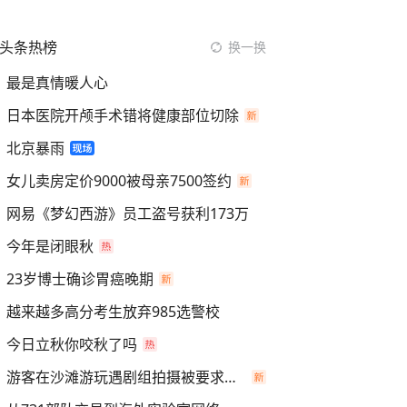
头条热榜
换一换
最是真情暖人心
日本医院开颅手术错将健康部位切除
北京暴雨
女儿卖房定价9000被母亲7500签约
网易《梦幻西游》员工盗号获利173万
今年是闭眼秋
23岁博士确诊胃癌晚期
越来越多高分考生放弃985选警校
今日立秋你咬秋了吗
游客在沙滩游玩遇剧组拍摄被要求离开