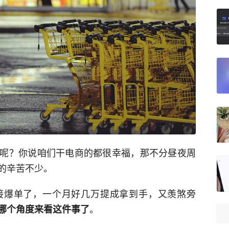
呢？你说咱们干电商的都很幸福，那不分昼夜周
的辛苦不少。
接爆单了，一个月好几万提成拿到手，又羡煞旁
。
哪个角度来看这件事了