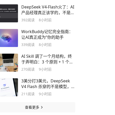
DeepSeek V4-Flash火了：AI
产品经理真正该学的，不是追
模型，而是做“模型分层”
392
阅读
8小时前
WorkBuddy记忆完全指南：
让AI真正成为”你的助手
339
阅读
8小时前
AI Skill 调了一个月结构，终
于弄明白：3 个原则 + 1 个核
心，越用越省 Token
270
阅读
9小时前
3美分打3美元，DeepSeek
V4 Flash 杀穿的不是模型，是
定价
211
阅读
9小时前
查看更多