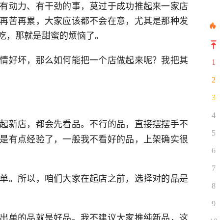
有动力、有干劲的事，莫过于成功推起来一家店
再苦再累，大家应该都不会在意，尤其是那种发
吃，那就是甜蜜的烦恼了。
情好坏，那么如何能把一个店做起来呢？我把其
1
2
3
4
起新店，都会先看品。不行的品，直接摆摆手不
5
是有点经验了，一般我不看好的品，上架确实很
6
7
单。所以，咱们大家在起店之前，选择对的品是
8
9
出单的品就是好品。我不建议大家推纯新品，这