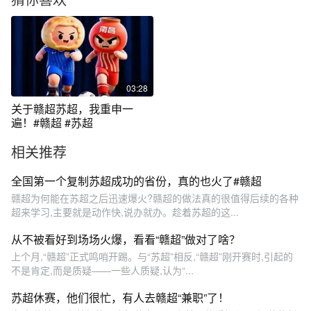
03:28
关于赣超苏超，我重申一
遍！#赣超 #苏超
相关推荐
全国第一个复制苏超成功的省份，真的也火了#赣超
赣超为何能在苏超之后迅速爆火?赣超的做法真的很值得后续的各种
超来学习,主要就是动作快,说办就办。趁着苏超的这...
从不被看好到场场火爆，看看“赣超”做对了啥？
上个月,“赣超”正式鸣哨开踢。与“苏超”相反,“赣超”刚开赛时,引起的
不是肯定,而是质疑——一些人质疑,认为“...
苏超休赛，他们很忙，有人去赣超“兼职”了！