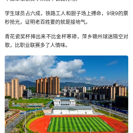
学生球员占六成，铁路工人和厨子场上搏命，9块9的票
秒抢光，证明老百姓要的就是接地气。
青花瓷奖杯捧出来不比金杯寒碜，萍乡赣州球迷隔空对
歌，比职业联赛多了人情味。