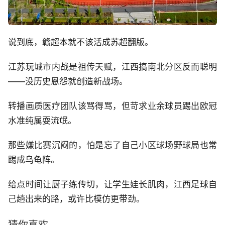
说到底，赣超本就不该活成苏超翻版。
江苏玩城市内战是祖传天赋，江西搞南北分区反而聪明
——没历史恩怨就创造新战场。
转播画质医疗团队该骂得骂，但苛求业余球员踢出欧冠
水准纯属耍流氓。
那些嫌比赛沉闷的，怕是忘了自己小区球场野球局也常
踢成乌龟阵。
给点时间让厨子练传切，让学生娃长肌肉，江西足球自
己趟出来的路，或许比模仿更带劲。
猜你喜欢