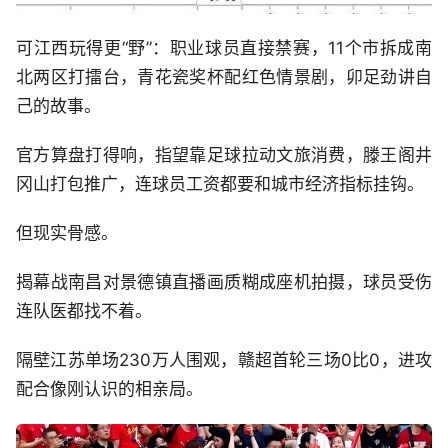
可江西玩得更“野”：职业球员直接禁赛，11个市拆成南
北两区打擂台，青花瓷奖杯配红色情景剧，卯足劲讲自
己的故事。
官方算盘打得响，指望靠足球拉动文旅消费，滕王阁井
冈山打包推广，连球员工资都要和城市经济指标挂钩。
但现实骨感。
揭幕战南昌对景德镇直播画质糊成座机拍摄，球员受伤
连队医都找不着。
隔壁江苏单场230万人围观，赣超首轮三场0比0，进攻
配合像刚认识的相亲局。