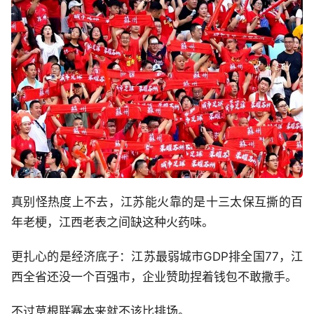
真别怪热度上不去，江苏能火靠的是十三太保互撕的百
年老梗，江西老表之间缺这种火药味。
更扎心的是经济底子：江苏最弱城市GDP排全国77，江
西全省还没一个百强市，企业赞助捏着钱包不敢撒手。
不过草根联赛本来就不该比排场。