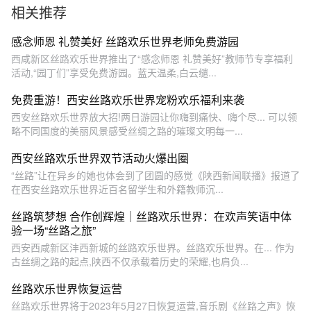
相关推荐
感念师恩 礼赞美好 丝路欢乐世界老师免费游园
西咸新区丝路欢乐世界推出了“感念师恩 礼赞美好”教师节专享福利
活动,“园丁们”享受免费游园。蓝天温柔,白云缱...
免费重游！西安丝路欢乐世界宠粉欢乐福利来袭
西安丝路欢乐世界放大招!两日游园让你嗨到痛快、嗨个尽... 可以领
略不同国度的美丽风景感受丝绸之路的璀璨文明每一...
西安丝路欢乐世界双节活动火爆出圈
“丝路”让在异乡的她也体会到了团圆的感觉《陕西新闻联播》报道了
在西安丝路欢乐世界近百名留学生和外籍教师沉...
丝路筑梦想 合作创辉煌｜丝路欢乐世界：在欢声笑语中体
验一场“丝路之旅”
西安西咸新区沣西新城的丝路欢乐世界。丝路欢乐世界。在... 作为
古丝绸之路的起点,陕西不仅承载着历史的荣耀,也肩负...
丝路欢乐世界恢复运营
丝路欢乐世界将于2023年5月27日恢复运营,音乐剧《丝路之声》恢