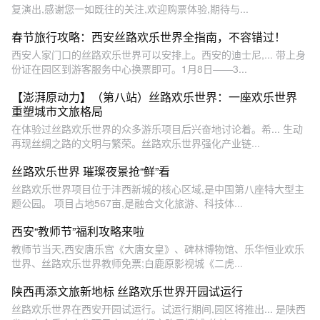
复演出,感谢您一如既往的关注,欢迎购票体验,期待与...
春节旅行攻略：西安丝路欢乐世界全指南，不容错过！
西安人家门口的丝路欢乐世界可以安排上。西安的迪士尼,... 带上身
份证在园区到游客服务中心换票即可。1月8日——3...
【澎湃原动力】（第八站）丝路欢乐世界：一座欢乐世界
重塑城市文旅格局
在体验过丝路欢乐世界的众多游乐项目后兴奋地讨论着。希... 生动
再现丝绸之路的文明与繁荣。丝路欢乐世界强化产业链...
丝路欢乐世界 璀璨夜景抢“鲜”看
丝路欢乐世界项目位于沣西新城的核心区域,是中国第八座特大型主
题公园。 项目占地567亩,是融合文化旅游、科技体...
西安“教师节”福利攻略来啦
教师节当天,西安唐乐宫《大唐女皇》、碑林博物馆、乐华恒业欢乐
世界、丝路欢乐世界教师免票;白鹿原影视城《二虎...
陕西再添文旅新地标 丝路欢乐世界开园试运行
丝路欢乐世界在西安开园试运行。试运行期间,园区将推出... 是陕西