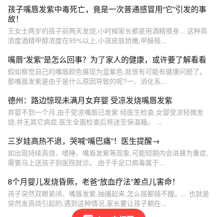
孩子嘴唇发紫中毒死亡，竟是一次普通感冒用“它”引发的事
故！
王女士两岁的孩子前两天发烧,小时候家长都是用酒精擦身... 这种高
浓度酒精甲醇浓度在95%以上,小孩皮肤娇嫩,甲醛极...
嘴唇“发紫”是怎么回事？为了家人的健康，或许要了解看看
假如察觉自己的嘴唇颜色展现为蓝紫色,就很有可能有健康问题了。
那嘴唇发紫是由于是什么原因导致的呢?一、消化系...
德州：路边惊现未满月女弃婴 受凉发烧嘴唇发紫
弃婴不到一个月,由于受凉嘴唇已发紫 经医生检查,女婴受凉轻微发
烧,并无其它病症,医生全面检查后将送至保温箱。 ...
三岁娃高热不退，哭喊“嘴巴痛”！医生提醒→
如出现持续高烧、嗜睡、嘴唇发紫等现象,可能短期内会进展为重症,
需要马上送孩子到医院就诊。 由于手足口病毒属于...
8个月婴儿发烧昏厥，老爸“放血疗法”差点儿害命！
孩子突然双眼紧闭、嘴唇发紫,抽搐起来,怎么摇都摇不醒。... 也就是
突然发高烧引起的,遇到这种情况,家长要让孩子躺在...