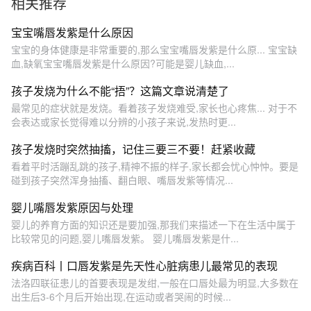
相关推荐
家长们可以试试我给的三点
建议，第一淡盐水清洗，第
二涂唇膏，如果以上都不行
宝宝嘴唇发紫是什么原因
再试试熟芝麻油。#儿童感染
宝宝的身体健康是非常重要的,那么宝宝嘴唇发紫是什么原... 宝宝缺
新冠 #孩子发烧妈妈要知道的
血,缺氧宝宝嘴唇发紫是什么原因?可能是婴儿缺血,...
知识 #开启健康2023
孩子发烧为什么不能“捂”？这篇文章说清楚了
最常见的症状就是发烧。看着孩子发烧难受,家长也心疼焦... 对于不
会表达或家长觉得难以分辨的小孩子来说,发热时更...
孩子发烧时突然抽搐，记住三要三不要！赶紧收藏
看着平时活蹦乱跳的孩子,精神不振的样子,家长都会忧心忡忡。要是
碰到孩子突然浑身抽搐、翻白眼、嘴唇发紫等情况...
婴儿嘴唇发紫原因与处理
婴儿的养育方面的知识还是要加强,那我们来描述一下在生活中属于
比较常见的问题,婴儿嘴唇发紫。 婴儿嘴唇发紫是什...
疾病百科丨口唇发紫是先天性心脏病患儿最常见的表现
法洛四联征患儿的首要表现是发绀,一般在口唇处最为明显,大多数在
出生后3-6个月后开始出现,在运动或者哭闹的时候...