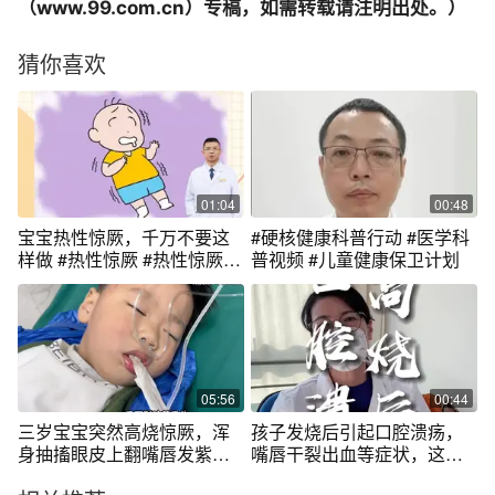
（www.99.com.cn）专稿，如需转载请注明出处。）
猜你喜欢
01:04
00:48
宝宝热性惊厥，千万不要这
#硬核健康科普行动 #医学科
样做 #热性惊厥 #热性惊厥怎
普视频 #儿童健康保卫计划
么处理 #孩子发烧 #开工健康
手册
05:56
00:44
三岁宝宝突然高烧惊厥，浑
孩子发烧后引起口腔溃疡，
身抽搐眼皮上翻嘴唇发紫，
嘴唇干裂出血等症状，这个
家人都慌了！
时候的护理是非常重要的，