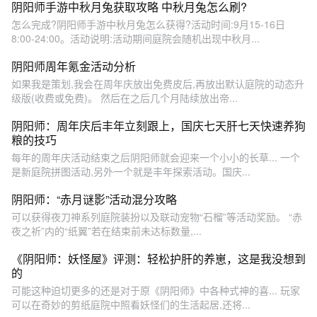
阴阳师手游中秋月兔获取攻略 中秋月兔怎么刷?
怎么完成?阴阳师手游中秋月兔怎么获得?活动时间:9月15-16日
8:00-24:00。活动说明:活动期间庭院会随机出现中秋月...
阴阳师周年氪金活动分析
如果我是策划,我会在周年庆放出免费皮后,再放出默认庭院的动态升
级版(收费或免费)。 然后在之后几个月陆续放出帝...
阴阳师：周年庆后丰年立刻跟上，国庆七天肝七天快速养狗
粮的技巧
每年的周年庆活动结束之后阴阳师就会迎来一个小小的长草... 一个
是新庭院拼图活动,另外一个就是丰年探索活动。国庆...
阴阳师：“赤月谜影”活动混分攻略
可以获得夜刀神系列庭院装扮以及联动宠物“石榴”等活动奖励。 “赤
夜之祈”内的“纸翼”若在结束前未达标数量,...
《阴阳师：妖怪屋》评测：轻松护肝的养崽，这是我没想到
的
可能这种迫切更多的还是对于原《阴阳师》中各种式神的喜... 玩家
可以在奇妙的剪纸庭院中照看妖怪们的生活起居,还将...