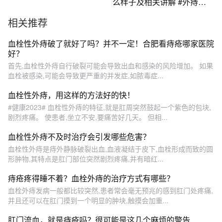
么样子及相关讲解 #外痔
#dou来说健康 #医学科普
相关推荐
#dou是知识
血栓性外痔破了就好了吗？并不一定！合肥看痔疮哪家医院
好？
首先,血栓性外痔自行破裂可能会导致出血和感染的风险增加。 如果
血栓被感染,可能会导致更严重的并发症,如脓毒症...
血栓性外痔，用这样的方法好的快！
#健康2023# 血栓性外痔的特征,就是肛周突然鼓起一个紫色的包块,
剧烈疼痛。 使患者,坐立不安,要痛苦好几天。 但相...
血栓性外痔不及时治疗会引发哪些危害？
血栓性外痔是痔外静脉破裂出血,血液凝结于皮下,血栓形成而致的圆
形肿物,其特点是肛门部位突然剧烈疼痛,并有暗红...
痔疮疼得睡不着？血栓外痔的治疗方式有哪些？
血栓外痔发病一般都比较突然,患者常会毫无预兆的感到肛门处疼痛,
并且还可以在肛门摸到一个明显的肿块,触摸会加重...
肛门流血，就是痔疮吗？很可能是这几个麻烦的警告