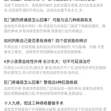
当皮下血栓较大、皮肤被挤破时,血栓会露在表面,此时会有血液渗
出,这就是所谓的外痔出血。这类出血量不会太大,多...
肛门剧烈疼痛是怎么回事？ 可能与这几种疾病有关
血栓性外痔是外痔的一种,常表现为突发肛门部皮下暗紫色圆形、椭
圆形肿块,伴有持续性剧烈疼痛,排便或行走时疼痛加...
如何判断自己是否患有痔疮？四个症状助你辨识
外痔出血少但易致痛,血栓或炎症时疼痛剧烈,可为胀痛、灼痛,令患
者坐立难安。 血栓性外痔因静脉丛血栓致局部肿胀...
6岁小孩患血栓性外痔 长沙东大：切不可延误治疗
红网长沙2月2日讯(通讯员 秦淮)痔疮并不少见,血栓性外痔在肛肠医
院也算常见,但,6岁的孩子竟患血栓性外痔,你听说...
肛门疼痛是怎么回事？警惕这6种肛肠疾病
血栓性外痔 患者突然感觉肛门边缘出现一球形肿块,呈紫色或黑色,
因肛周静脉破裂引起,伴有持续性剧烈疼痛,走路或站...
十人九痔，但这三种痔疮要做手术
血栓性外痔是由于外痔静脉丛破裂,血液淤积在皮下形成血栓所致,患