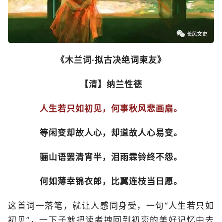
《木兰词·拟古决绝词柬友》
【清】纳兰性德
人生若只如初见，何事秋风悲画扇。
等闲变却故人心，却道故人心易变。
骊山语罢清宵半，泪雨霖铃终不怨。
何如薄幸锦衣郎，比翼连枝当日愿。
这首词一落笔，就让人感同身受，一句“人生若只如
初见”，一下子就把读者拽回到初恋的美好记忆中去