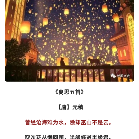
《离思五首》
【唐】元稹
曾经沧海难为水，除却巫山不是云。
取次花丛懒回顾，半缘修道半缘君。