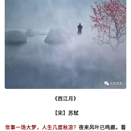
《西江月》
【宋】苏轼
世事一场大梦，人生几度秋凉？
夜来风叶已鸣廊。看