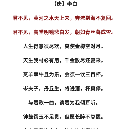
【唐】李白
君不见，黄河之水天上来，奔流到海不复回。
君不见，高堂明镜悲白发，朝如青丝暮成雪。
人生得意须尽欢，莫使金樽空对月。
天生我材必有用，千金散尽还复来。
烹羊宰牛且为乐，会须一饮三百杯。
岑夫子，丹丘生，将进酒，杯莫停。
与君歌一曲，请君为我倾耳听。
钟鼓馔玉不足贵，但愿长醉不复醒。