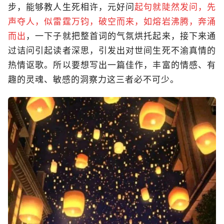
步，能够教人生死相许，元好问
起句就陡然发问，先
声夺人，似雷霆万钧，破空而来，如熔岩沸腾，奔涌
而出
，一下子就把整首词的气氛烘托起来，接下来通
过诘问引起读者深思，引发出对世间生死不渝真情的
热情讴歌。所以要想写出一篇佳作，丰富的情感、有
趣的灵魂、敏感的洞察力这三者必不可少。