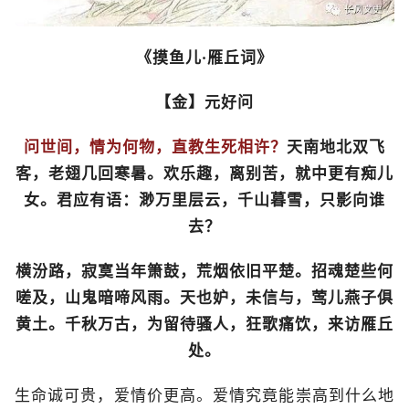
《摸鱼儿·雁丘词》
【金】元好问
问世间，情为何物，直教生死相许？
天南地北双飞
客，老翅几回寒暑。欢乐趣，离别苦，就中更有痴儿
女。君应有语：渺万里层云，千山暮雪，只影向谁
去？
横汾路，寂寞当年箫鼓，荒烟依旧平楚。招魂楚些何
嗟及，山鬼暗啼风雨。天也妒，未信与，莺儿燕子俱
黄土。千秋万古，为留待骚人，狂歌痛饮，来访雁丘
处。
生命诚可贵，爱情价更高。爱情究竟能崇高到什么地