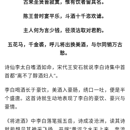
古来圣贤皆寂寞，惟有饮者留其名。
陈王昔时宴平乐，斗酒十千恣欢谑。
主人何为言少钱，径须沽取对君酌。
五花马，千金裘，呼儿将出换美酒，与尔同销万古
愁。
诗仙李太白嗜酒如命，宋代王安石就说李白诗集中首
首都“离不了醇酒妇人”。
李白喝酒长于豪饮，美酒入豪肠，绣口一吐，便是半
个盛唐。这首诗就生动地表现了李白的豪饮、豪兴与
豪情。
《将进酒》中李白落笔摇五岳，诗成凌沧洲，读其诗
就能想见其神采飞扬，开端“黄河之水天上来，奔流