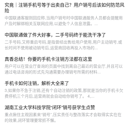
究竟｜注销手机号等于出卖自己？用户销号后该如何防范风
险
中国联通客服则回应称,当用户销号时中国联通服务人员都会提醒用
户及时解绑相关互联网应用,以避免个人信息泄露。...
中国联通做了件大好事，二手号码终于能洗干净了
二手号码,又称重启号码,是指曾经出售给用户使用,用户主动销号,或
长时间不使用被动销号后,运营商回收再投入市场的...
真香总结！你要的手机卡注销方法都在这里
用户可以在营业厅查询的页面中找到离自己最近的营业厅,并且可以
通过电话咨询的形式先沟通需要办理销号所需的材料...
手机卡如何注销，解析大全来了
3,如果你不急于注销,还有个自动注销的政策,那就是当你的手机卡欠
费停机三个月后,运营商就会自动给你销号了。 4,...
湖南工业大学科技学院“闭环”销号获学生点赞
重点揪住主观因素来“销号”,压实责任与整改落实才会取得实实在在
的效果,闭环管理要常抓不懈。