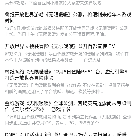
高分S攻略。下面蚕豆网小编就给大家带来这篇攻略...
叠纸开放世界游戏《无限暖暖》公测，将限制未成年人游戏
时间
12月5日,叠纸游戏最新换装搭配类开放世界游戏《无限暖暖》公测
上线。当日上午《无限暖暖》发布公平运营声明,明确...
开放世界 × 换装冒险《无限暖暖》公开首部宣传 PV
游戏简介:《无限暖暖》是由叠纸游戏开发的暖暖系列的第...我们在
本作中为暖暖系列中的经典故事舞台 —— 奇迹大陆...
叠纸网络《无限暖暖》12月5日登陆PS5平台，虚幻引擎5
打造开放世界冒险体验
《无限暖暖》作为暖暖系列的第五代作品,不仅在视觉上提供了精美
细腻的画面,还融入了平台跳跃、解谜、换装等多种...
叠纸游戏《无限暖暖》全球公测；宫崎英高透露尚未考虑制
作《艾尔登法环2》丨游戏早参
12月5日,由叠纸游戏研发的“暖暖”系列第五代作品《无限暖暖》全球
同步正式上线,并登录iOS、安卓、PC、PS5等多个...
DNF：2.10活动更新汇总！全职业巧克力装扮展示，暖暖