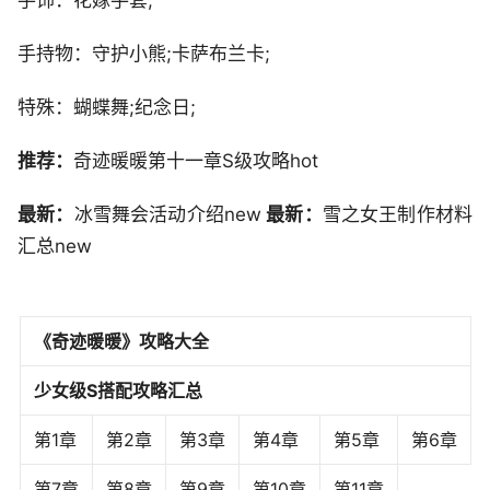
手饰：花嫁手套;
手持物：守护小熊;卡萨布兰卡;
特殊：蝴蝶舞;纪念日;
推荐：
奇迹暖暖第十一章S级攻略hot
最新：
冰雪舞会活动介绍new
最新：
雪之女王制作材料
汇总new
《奇迹暖暖》攻略大全
少女级S搭配攻略汇总
第1章
第2章
第3章
第4章
第5章
第6章
第7章
第8章
第9章
第10章
第11章