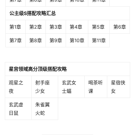
公主级S搭配攻略汇总
第1章
第2章
第3章
第4章
第5章
第6章
第7章
第8章
第9章
第10章
第11章
星宫领域高分顶级搭配攻略
观星之
射手座
玄武女
喝茶听
星宿侠
夜
少女
士蝠
课
女
玄武虚
朱雀翼
日鼠
火蛇