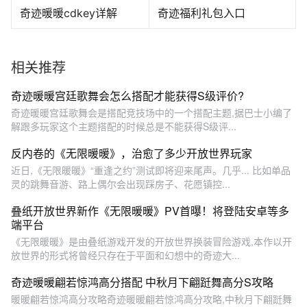
奇迹暖暖cdkey详解
奇迹福利礼包入口
相关推荐
奇迹暖暖宫廷歌舞会怎么搭配才能获得S级评价?
奇迹暖暖宫廷歌舞会是搭配竞技场中的一个搭配主题,据巴士小编了
解跟多玩家这个主题搭配的时候总是不能获得S级评...
反内卷的《无限暖暖》，治愈了多少开放世界玩家
近日,《无限暖暖》“重逢之约”测试即将迎来尾声。几乎... 比如单品
灵的跳舞音游、路上偶尔会出现踩房子、花愿镇控...
叠纸开放世界新作《无限暖暖》PV首曝！将登陆安卓等多
端平台
《无限暖暖》是由叠纸游戏开发的开放世界换装冒险游戏,本作以开
放世界的形式将曾经只存在于平面和幻想中的奇迹大...
奇迹暖暖翩若惊鸿高分搭配 中秋月下翩跹舞高分S攻略
暖暖翩若惊鸿高分攻略奇迹暖暖翩若惊鸿高分攻略,中秋月下翩跹舞