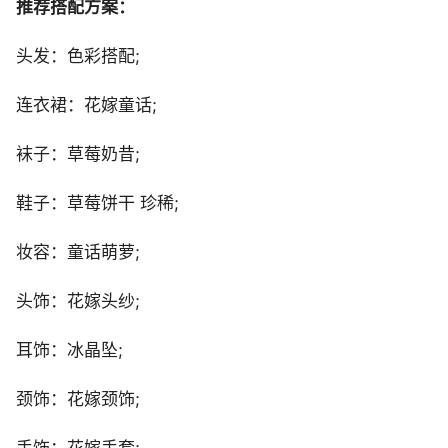
推荐搭配方案：
头发：色彩搭配;
连衣裙：花嫁童话;
袜子：草莓奶昔;
鞋子：草莓饼干 珍稀;
妆容：童话萌萝;
头饰：花嫁头纱;
耳饰：冰晶坠;
颈饰：花嫁颈饰;