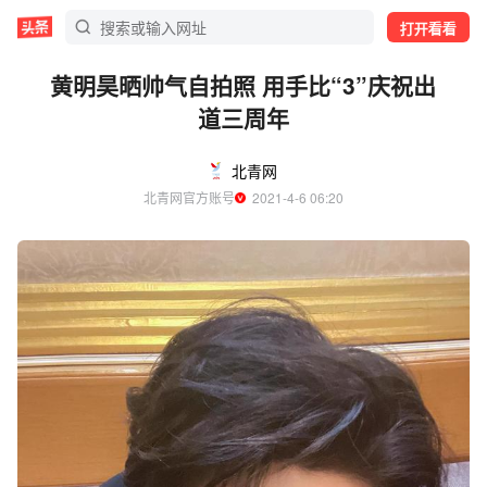
打开看看
黄明昊晒帅气自拍照 用手比“3”庆祝出
道三周年
北青网
北青网官方账号
  2021-4-6 06:20