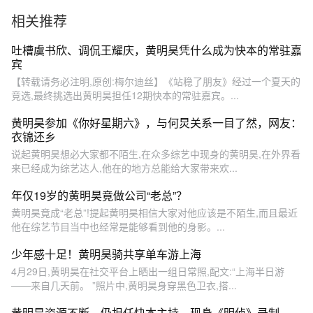
相关推荐
吐槽虞书欣、调侃王耀庆，黄明昊凭什么成为快本的常驻嘉
宾
【转载请务必注明,原创:梅尔迪丝】《站稳了朋友》经过一个夏天的
竞选,最终挑选出黄明昊担任12期快本的常驻嘉宾。...
黄明昊参加《你好星期六》，与何炅关系一目了然，网友：
衣锦还乡
说起黄明昊想必大家都不陌生,在众多综艺中现身的黄明昊,在外界看
来已经成为综艺达人,他在的地方总能给大家带来欢...
年仅19岁的黄明昊竟做公司“老总”？
黄明昊竟成“老总”!提起黄明昊相信大家对他应该是不陌生,而且最近
他在综艺节目当中也经常是能够看到他的身影。...
少年感十足！黄明昊骑共享单车游上海
4月29日,黄明昊在社交平台上晒出一组日常照,配文:“上海半日游
——来自几天前。 ”照片中,黄明昊身穿黑色卫衣,搭...
黄明昊资源不断，仍担任快本主持，现身《明侦》录制