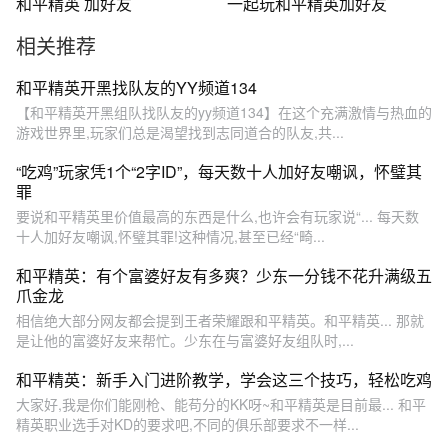
和平精英 加好友
一起玩和平精英加好友
相关推荐
和平精英开黑找队友的YY频道134
【和平精英开黑组队找队友的yy频道134】在这个充满激情与热血的
游戏世界里,玩家们总是渴望找到志同道合的队友,共...
“吃鸡”玩家凭1个“2字ID”，每天数十人加好友嘲讽，怀璧其
罪
要说和平精英里价值最高的东西是什么,也许会有玩家说“... 每天数
十人加好友嘲讽,怀璧其罪!这种情况,甚至已经“畸...
和平精英：有个富婆好友有多爽？少东一分钱不花升满级五
爪金龙
相信绝大部分网友都会提到王者荣耀跟和平精英。和平精英... 那就
是让他的富婆好友来帮忙。少东在与富婆好友组队时,...
和平精英：新手入门进阶教学，学会这三个技巧，轻松吃鸡
大家好,我是你们能刚枪、能苟分的KK呀~和平精英是目前最... 和平
精英职业选手对KD的要求吧,不同的俱乐部要求不一样...