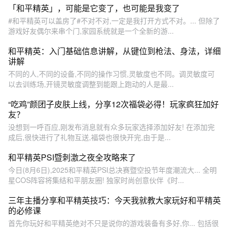
「和平精英」，可能是它变了，也可能是我变了
#和平精英可以盖房了#不对不对,一定是我打开方式不对。... 但除了
游戏好友偶尔来串个门,家园系统就是一个全新的游...
和平精英：入门基础信息讲解，从键位到枪法、身法，详细
讲解
不同的人,不同的设备,不同的操作习惯,灵敏度也不同。调灵敏度可
以去训练场,开镜灵敏度调整到能跟上跑动的人是最...
“吃鸡”颜团子皮肤上线，分享12次福袋必得！玩家疯狂加好
友？
没想到一呼百应,刚发布消息就有众多玩家选择添加好友! 在添加完
成后,很快进行了礼物互送,福袋也很快开完,由于是...
和平精英PSI暨刺激之夜全攻略来了
今日(8月6日),2025和平精英PSI总决赛暨空投节年度潮流大... 全明
星COS阵容将集结和平朋友圈! 独家时尚创意伙伴《时...
三年主播分享和平精英技巧：今天我就教大家玩好和平精英
的必修课
首先你玩好和平精英绝对不只是说你的游戏装备有多好,你... 包括很