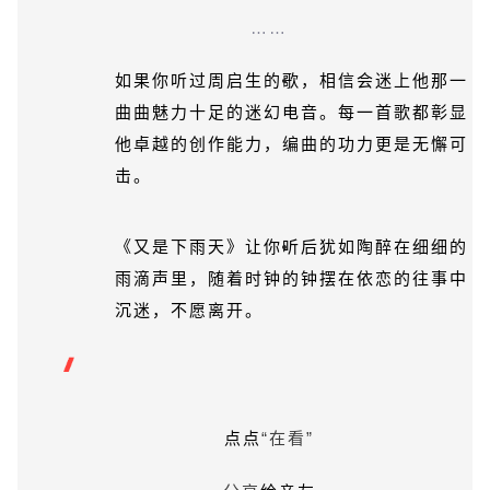
……
如果你听过周启生的歌，相信会
迷上
他那一
曲曲魅力十足的迷幻电音。
每一首歌都彰显
他卓越的创作能力，编曲的功力更是无懈可
击。
《又是下雨天》让你听后犹如陶醉在细细的
雨滴声里，随着时钟的钟摆在依恋的往事中
沉迷，不愿离开。
点点
“在看”