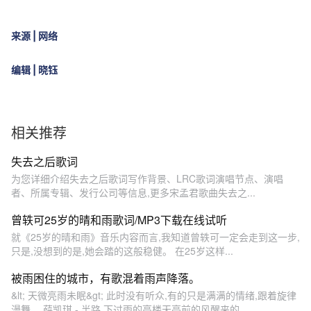
来源 | 网络
编辑 |
晓钰
相关推荐
失去之后歌词
为您详细介绍失去之后歌词写作背景、LRC歌词演唱节点、演唱
者、所属专辑、发行公司等信息,更多宋孟君歌曲失去之...
曾轶可25岁的晴和雨歌词/MP3下载在线试听
就《25岁的晴和雨》音乐内容而言,我知道曾轶可一定会走到这一步,
只是,没想到的是,她会踏的这般稳健。 在25岁这样...
被雨困住的城市，有歌混着雨声降落。
&lt; 天微亮雨未眠&gt; 此时没有听众,有的只是满满的情绪,跟着旋律
漫舞。 薛凯琪 - 半路 下过雨的高楼天亮前的风醒来的...