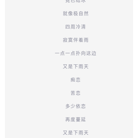
竟已结冰
就像极自然
四周冷清
寂寞伴着雨
一点一点扑向这边
又是下雨天
痴恋
苦恋
多少依恋
再度蔓延
又是下雨天