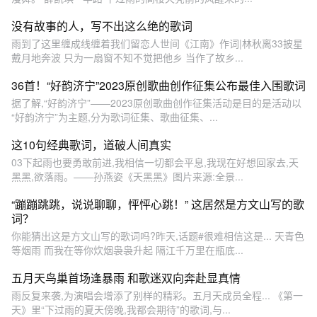
没有故事的人，写不出这么绝的歌词
雨到了这里缠成线缠着我们留恋人世间《江南》作词|林秋离33披星
戴月地奔波 只为一扇窗不知不觉把他乡 当作了故乡...
36首！“好韵济宁”2023原创歌曲创作征集公布最佳入围歌词
据了解,“好韵济宁”——2023原创歌曲创作征集活动是目的是活动以
“好韵济宁”为主题,分为歌词征集、歌曲征集、...
这10句经典歌词，道破人间真实
03下起雨也要勇敢前进,我相信一切都会平息,我现在好想回家去,天
黑黑,欲落雨。——孙燕姿《天黑黑》图片来源:全景...
“蹦蹦跳跳，说说聊聊，怦怦心跳！” 这居然是方文山写的歌
词？
你能猜出这是方文山写的歌词吗?昨天,话题#很难相信这是... 天青色
等烟雨 而我在等你炊烟袅袅升起 隔江千万里在瓶底...
五月天鸟巢首场逢暴雨 和歌迷双向奔赴显真情
雨反复来袭,为演唱会增添了别样的精彩。五月天成员全程... 《第一
天》里“下过雨的夏天傍晚,我都会期待”的歌词,与...