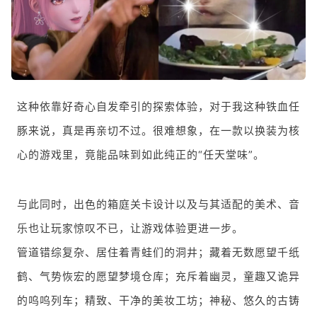
这种依靠好奇心自发牵引的探索体验，对于我这种铁血任
豚来说，真是再亲切不过。很难想象，在一款以换装为核
心的游戏里，竟能品味到如此纯正的“任天堂味”。
与此同时，出色的箱庭关卡设计以及与其适配的美术、音
乐也让玩家惊叹不已，让游戏体验更进一步。
管道错综复杂、居住着青蛙们的洞井；藏着无数愿望千纸
鹤、气势恢宏的愿望梦境仓库；充斥着幽灵，童趣又诡异
的呜呜列车；精致、干净的美妆工坊；神秘、悠久的古铸