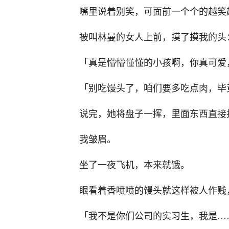
嘴里说着别笑，可面前一个个的越笑
被叫林曼的女人上前，摸了摸我的头
「真是懵懵懂懂的小孩啊，你真可爱
「别吃馒头了，咱们要多吃点肉，毕
说完，她将盘子一挥，里面东西直接
我皱眉。
坐了一夜飞机，本来就饿。
眼看着香喷喷的馒头就这样被人作贱
「我不是你们公司的实习生，我是…