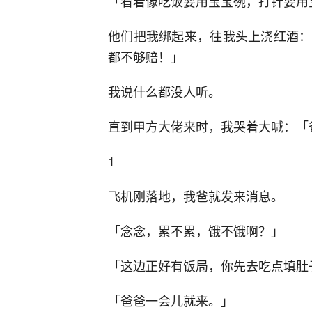
「看着像吃饭要用宝宝碗，打针要用
他们把我绑起来，往我头上浇红酒：
都不够赔！」
我说什么都没人听。
直到甲方大佬来时，我哭着大喊：「
1
飞机刚落地，我爸就发来消息。
「念念，累不累，饿不饿啊？」
「这边正好有饭局，你先去吃点填肚
「爸爸一会儿就来。」