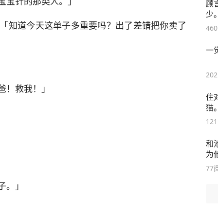
宝宝针的那类人。」
顾
少
「知道今天这单子多重要吗？出了差错把你卖了
460
一
202
爸！救我！」
住
猫
121
和
为
77
子。」