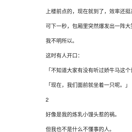
上楼前点的，现在就到了，效率还挺
可下一秒，包厢里突然爆发出一阵大
我不明所以。
这时有人开口：
「不知道大家有没有听过娇牛马这个
「现在，我们面前就坐着一只呢。」
2
好像是我的炼乳小馒头惹的祸。
但我也不是什么不懂事的人。