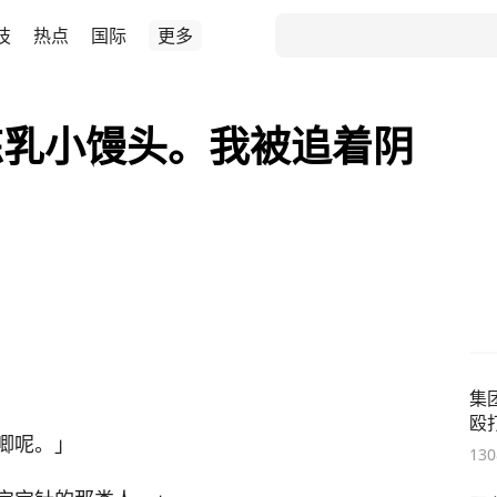
技
热点
国际
更多
炼乳小馒头。我被追着阴
集
殴
唧呢。」
130