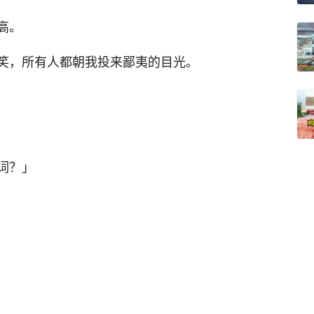
高。
笑，所有人都朝我投来鄙夷的目光。
词？」