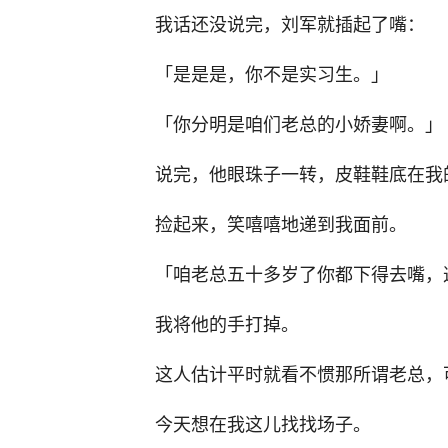
我话还没说完，刘军就插起了嘴：
「是是是，你不是实习生。」
「你分明是咱们老总的小娇妻啊。」
说完，他眼珠子一转，皮鞋鞋底在我
捡起来，笑嘻嘻地递到我面前。
「咱老总五十多岁了你都下得去嘴，
我将他的手打掉。
这人估计平时就看不惯那所谓老总，
今天想在我这儿找找场子。