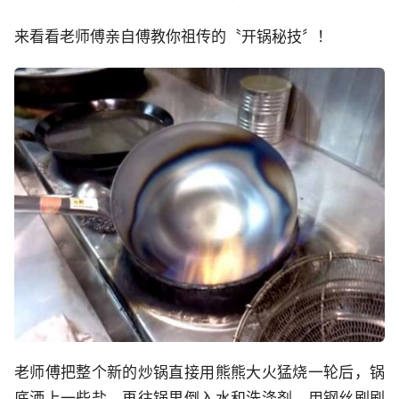
来看看老师傅亲自傅教你祖传的〝开锅秘技〞！
老师傅把整个新的炒锅直接用熊熊大火猛烧一轮后，锅
底洒上一些盐，再往锅里倒入水和洗涤剂，用钢丝刷刷