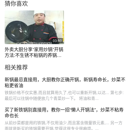
猜你喜欢
03:50
外卖大厨分享“家用炒锅”开锅
方法:不生锈不粘锅的养锅秘
诀
相关推荐
新锅最忌直接用，大厨教你正确开锅，新锅寿命长，炒菜不
粘更省油
铁锅价格不仅实惠,而且就算用久了,也可以重新开锅,以达... 第七步:
最后可以往锅中随便放几个青菜炒一下。 将油和青...
买了新铁锅别直接用，教你一招“懒人开锅法”，炒菜不粘寿
命也长
从前炒菜都是用的铁锅,不仅用油少,而且富含微量铁元素,... 另一方
面就是新买的铁锅需要开锅,觉得这很专业很麻烦。...