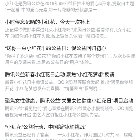
小红花是腾讯公益在2018年99公益日推出的爱心ip形象,提取自主题
“一起爱”中的爱心元素,每一片花瓣的形状都是一...
小时候忘记晒的小红花，今天一次补上
还记得你做好事得过几朵小红花吗?来腾讯公益,看看你有几朵小红
花!领取你的小红花头像,戴上微信头像晒一晒扫描海...
“送你一朵小红花”| 99公益日：促公益回归初心
“你捐了多少朵小红花?”“你的小红花支持了哪个梦想?”... 从众多捐赠
用户的反馈来看,本届99公益日的“用户”体验...
腾讯公益新春小红花日启动 聚焦“小红花梦想”反馈
新春小红花日由腾讯公益、QQ浏览器等联合发起,推出“遇见你梦想
开花”小红花梦想发布会直播、“悄悄表白”系列明...
聚焦女性健康，腾讯公益“关爱女性健康小红花日”项目启动
腾讯公益“看见她们”爱心直播在腾讯公益爱心小报视频号、QQ浏览
器视频号开启,由艺人宣璐担任小红花公益助力官。...
“小红花”公益行动，中国版“冰桶挑战”
腾讯公益已经有了答案——一朵小红花。作为国民儿时共同... 房晓