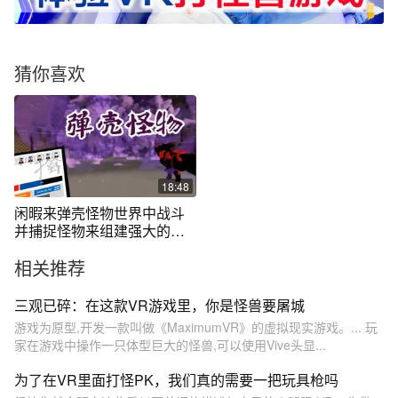
猜你喜欢
18:48
闲暇来弹壳怪物世界中战斗
并捕捉怪物来组建强大的怪
物军团吧~
相关推荐
三观已碎：在这款VR游戏里，你是怪兽要屠城
游戏为原型,开发一款叫做《MaximumVR》的虚拟现实游戏。... 玩
家在游戏中操作一只体型巨大的怪兽,可以使用Vive头显...
为了在VR里面打怪PK，我们真的需要一把玩具枪吗