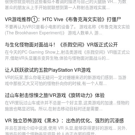
很快你就会明白这些看似不着调的描述与自己的火腿肠 VR... 为数
甚众的朋友从上手开始就联想到第一人称射击游戏实属...
VR游戏推荐①：HTC Vive《布鲁克海文实验》打僵尸
不要再认为VR只是看小电影的设备了。 游戏名称《布鲁克海文实验
(The Brookhaven Experiment)》 游戏人数单人 游...
与生化怪物面对面战斗！《杀戮空间》VR版正式公开
在今天的PC Gaming Show上,射击类游戏《杀戮空间》VR版正式公
开,借助VR头显屠杀变异生物,体验与怪物面对面战斗的...
让人跃跃欲试的五款PlayStation VR游戏
VR的玩家,那么你毫无疑问一定对姗姗来迟的新游戏们感到... 当游
戏中那些又大又可怕的怪物扑向你的时候,有一个人帮...
过山车射击惊悚之旅!VR游戏《旋转动力》体验
在VR里玩过山车或许并不总是一个好主意,这类游戏的加速...怪物的
施放也略显迟钝。所以,在射击移动目标时还是需要...
VR 独立恐怖游戏《黒木》：出色的优化、强烈的沉浸感
并且在游戏介绍中说道,使用 VR 头显,能够获得更好的游戏... 另外,
游戏在的两个怪物画风迥异,给人亦正亦邪的感觉。 ...