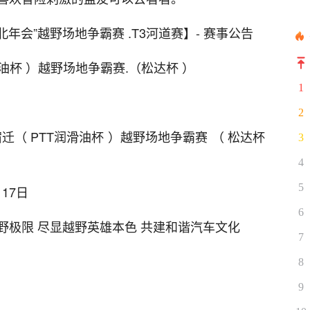
苏北年会”越野场地争霸赛 .T3河道赛】- 赛事公告
T润滑油杯 ）越野场地争霸赛.（松达杯 ）
1
2
宿迁（ PTT润滑油杯 ）越野场地争霸赛 （ 松达杯
3
4
5
17日
6
野极限 尽显越野英雄本色 共建和谐汽车文化
7
8
9