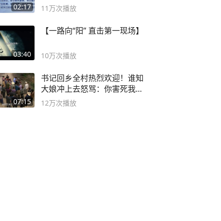
副书记
02:17
11万
次播放
【一路向“阳” 直击第一现场】
03:40
10万
次播放
书记回乡全村热烈欢迎！谁知
大娘冲上去怒骂：你害死我儿
子
07:15
12万
次播放