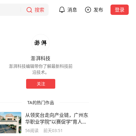
搜索
消息
发布
登录
澎湃科技
澎湃科技编辑带你了解最新科技前
沿技术。
关注
TA的热门作品
从领奖台走向产业链，广州东
华职业学院“以赛促学”育人体
系显著
56
阅读
前天03:51