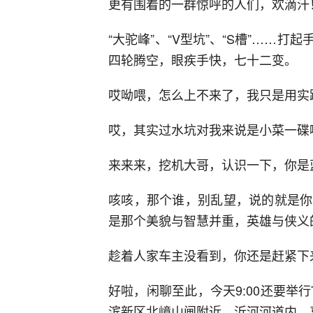
更有围着的一群惊呼的人们，欢滴汗
“大驼峰”、“V型坑”、“S槽”……
四轮腾空，眼疾手快，七十二变。
哎呦喂，怎么上不来了，我只是用实
哎，其实过水坑对我来说是小菜一碟
来来来，挖机大哥，认识一下，你是
咳咳，那个谁，别乱望，说的就是你
是那个美貌与智慧并重，英雄与侠义
趁着人家车主没看到，你还是赶紧下
好啦，闲聊至此，今天9:00还要举
滨新区北嶂山闸附近，沂河河道内，