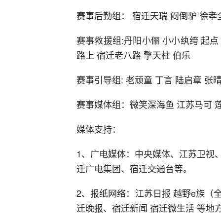
赛事后勤组： 宿迁天瑞 闷倒驴 徐孝全
赛事救援组:丹阳小俪 小小纨绔 起点 
路上 宿迁老八路 擎天柱 伯乐
赛事引导组: 老顽童 丁言 陆启章 张
赛事媒体组：微笑深海鱼 江苏马可 
媒体支持：
1、广电媒体：中央媒体、江苏卫视
迁广电集团、宿迁交通台等。
2、报纸网络：江苏日报 越野e族
迁晚报、宿迁新闻 宿迁微生活 等地