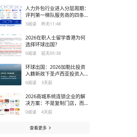
人力外包行业进入分层周期：
评判第一梯队服务商的四条硬
性门槛
3
阅读
昨天11:48
2026在职人士留学香港为何
选择环球出国？
0
阅读
前天05:38
环球出国：2026加勒比投资
入籍新政下圣卢西亚投资入籍
专业规划
0
阅读
3天前
2026​商城系统连锁企业的解
决方案：不是复制门店，而是
复制确定性
0
阅读
4天前
查看更多