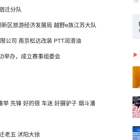
10
族宿迁分队
湖新区旅游经济发展局 越野e族江苏大队
公司 南京松达改装 PTT润滑油
功举办，成立赛事组委会
举 先锋 好的很 车迷 好摄驴子 烟斗潘
宿迁老五 沭阳大徐