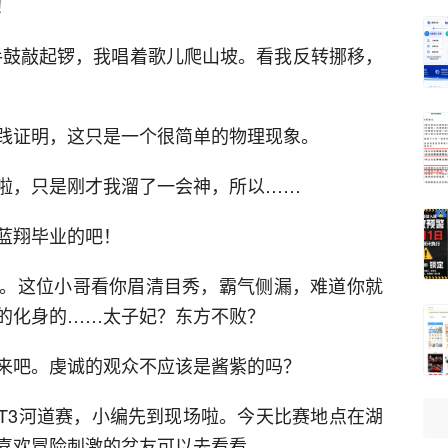
！
打起手鼓敲起锣，我唱着歌儿爬山坡。看我反转挪移，
践证明，这只是一个很简单的物理现象。
啦，只是刚才我溜了一会神，所以……
蓝翔毕业的吧！
。这位小哥看你眉清目秀，霸气侧漏，难道你就
的化身的……太子妃？东方不败？
来吧。虔诚的观众不应该是酱紫的吗？
行T3河道赛，小编先到现场啦。今天比赛地点在湖
喜欢冒险刺激的盆友可以去看看。