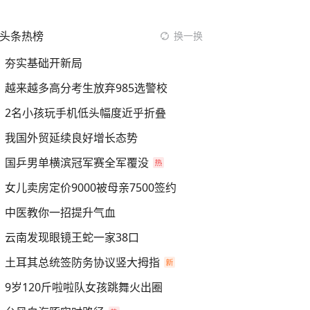
头条热榜
换一换
夯实基础开新局
越来越多高分考生放弃985选警校
2名小孩玩手机低头幅度近乎折叠
我国外贸延续良好增长态势
国乒男单横滨冠军赛全军覆没
女儿卖房定价9000被母亲7500签约
中医教你一招提升气血
云南发现眼镜王蛇一家38口
土耳其总统签防务协议竖大拇指
9岁120斤啦啦队女孩跳舞火出圈