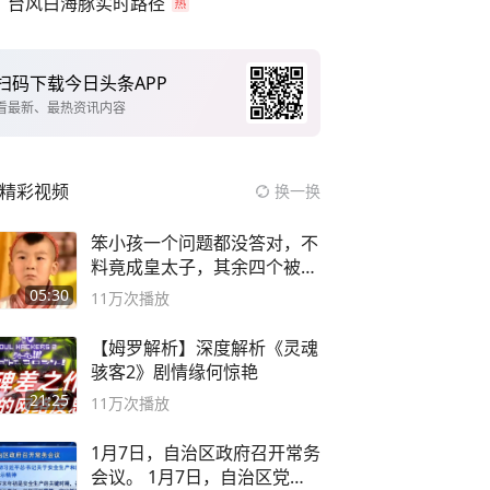
台风白海豚实时路径
扫码下载今日头条APP
看最新、最热资讯内容
精彩视频
换一换
笨小孩一个问题都没答对，不
料竟成皇太子，其余四个被处
死
05:30
11万
次播放
【姆罗解析】深度解析《灵魂
骇客2》剧情缘何惊艳
21:25
11万
次播放
1月7日，自治区政府召开常务
会议。 1月7日，自治区党委