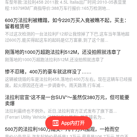
车型年款:法拉利458 2011款 4.5L Italia出厂时间:2010-05表显里
程:19379KM厂商指导价:388万车行报价:165万检测地...
600万法拉利被糟蹋，如今220万买入竟被瞧不起，买主：
留着租赁吧
不过这次检测的一台法拉利F12却让我惊掉了下巴,这车当年落地超
过600万,能买得起这车的起码是亿万富豪,到了这个层...
刚落地的1000万超跑法拉利512M，还没拍照就违章了
刚落地的1000万超跑法拉利512M,还没拍照就违章了
惨不忍睹，400万的豪车就这样没了……
这辆被烧毁的车是法拉利458,落地价400万左右。现在这辆车已经报
废。起火原因还在进一步调查中。雨天路滑,行车减...
法拉利官宣“这不是一台SUV”～虽然仅380万元，但可能要
卖爆
法拉利最终也不例外。近日,法拉利官方正式发布了旗下首...
(Ferrari Utility Vehicle,法拉利多功能车),并直接名为...
App内打开
500万的法拉利160万成交！几十万人围观，一抢而空
竞价公告显示,汽车起拍价最低是1.2万元,最高是106.7万元,其中不