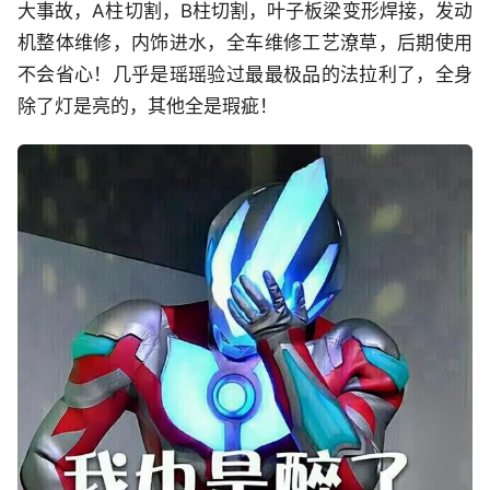
大事故，A柱切割，B柱切割，叶子板梁变形焊接，发动
机整体维修，内饰进水，全车维修工艺潦草，后期使用
不会省心！几乎是瑶瑶验过最最极品的法拉利了，全身
除了灯是亮的，其他全是瑕疵！