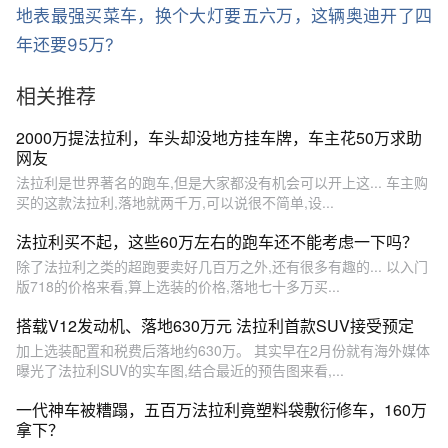
地表最强买菜车，换个大灯要五六万，这辆奥迪开了四
年还要95万?
相关推荐
2000万提法拉利，车头却没地方挂车牌，车主花50万求助
网友
法拉利是世界著名的跑车,但是大家都没有机会可以开上这... 车主购
买的这款法拉利,落地就两千万,可以说很不简单,设...
法拉利买不起，这些60万左右的跑车还不能考虑一下吗？
除了法拉利之类的超跑要卖好几百万之外,还有很多有趣的... 以入门
版718的价格来看,算上选装的价格,落地七十多万买...
搭载V12发动机、落地630万元 法拉利首款SUV接受预定
加上选装配置和税费后落地约630万。 其实早在2月份就有海外媒体
曝光了法拉利SUV的实车图,结合最近的预告图来看,...
一代神车被糟蹋，五百万法拉利竟塑料袋敷衍修车，160万
拿下？