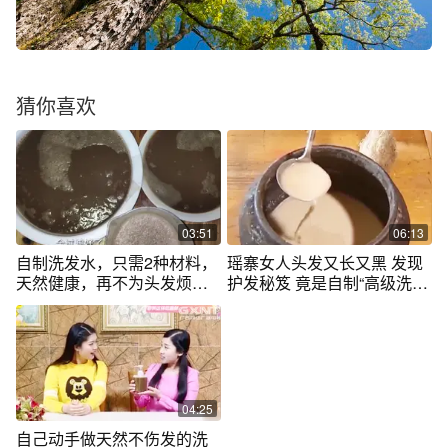
猜你喜欢
03:51
06:13
自制洗发水，只需2种材料，
瑶寨女人头发又长又黑 发现
天然健康，再不为头发烦恼
护发秘笈 竟是自制“高级洗发
了！
水”
04:25
自己动手做天然不伤发的洗