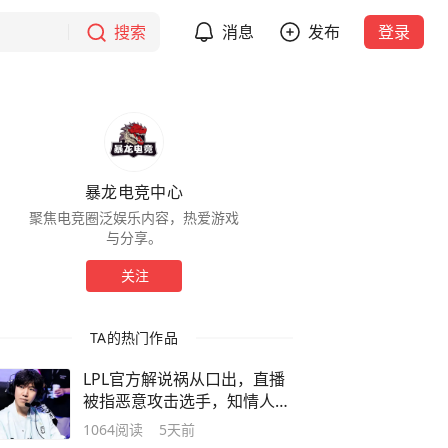
搜索
消息
发布
登录
暴龙电竞中心
聚焦电竞圈泛娱乐内容，热爱游戏
与分享。
关注
TA的热门作品
LPL官方解说祸从口出，直播
被指恶意攻击选手，知情人爆
料进展！
1064
阅读
5天前