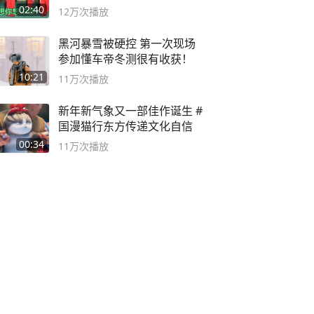
舞蹈队。
02:40
12万
次播放
黑河暴雪被硬控 第一次现场
参加懂车帝冬测很有收获！
10:21
11万
次播放
新年新气象又一部佳作诞生 #
国漫猫行东方传递文化自信
00:34
11万
次播放