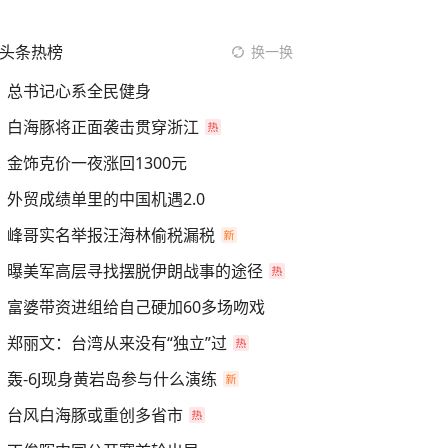
头条热榜
换一换
总书记心系全民健身
白海豚将正面袭击贯穿浙江
金饰克价一夜涨回1300元
外贸成绩单里的中国机遇2.0
峰哥实名举报汪海林偷税漏税
曝美军高层寻找摆脱伊朗战事的途径
富婆带资进组给自己硬加60多场吻戏
郑丽文：台湾从来没有“独立”过
轰-6J现身黄岩岛参与什么演练
台风白海豚或重创多省市