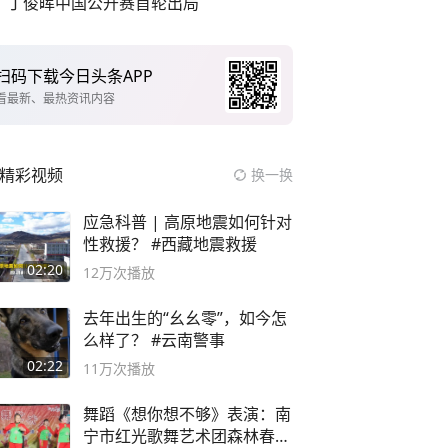
丁俊晖中国公开赛首轮出局
扫码下载今日头条APP
看最新、最热资讯内容
精彩视频
换一换
应急科普 | 高原地震如何针对
性救援？ #西藏地震救援
02:20
12万
次播放
去年出生的“幺幺零”，如今怎
么样了？ #云南警事
02:22
11万
次播放
舞蹈《想你想不够》表演：南
宁市红光歌舞艺术团森林春红