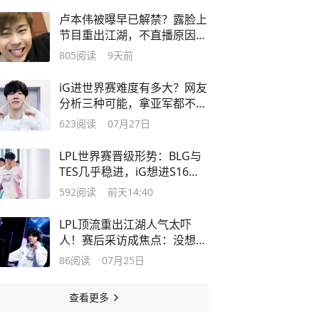
卢本伟被曝早已解禁？露脸上
节目重出江湖，不直播原因曝
光引热议
805
阅读
9天前
iG进世界赛难度有多大？网友
分析三种可能，拿亚军都不能
稳进S赛
623
阅读
07月27日
LPL世界赛晋级形势：BLG与
TES几乎稳进，iG想进S16难
如登天？
592
阅读
前天14:40
LPL顶流重出江湖人气太吓
人！赛后采访成焦点：没想到
成涅槃上单
86
阅读
07月25日
查看更多