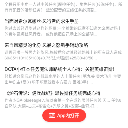
全程只用主角一人过主线任务(魔神任务)、角色任务(传说任务)、所
有有配音的活动任务(一些没配音的支线任务必须召...
当面对希尔瓦娜丝·风行者的求生手册
你过去曾经遇到过这样的场景:一个稚嫩的玩家不知道怎么面对场上
的希尔瓦娜丝风行者。 或许他把自己场上的全部随...
来自风精灵的化身 风暴之怒新手辅助攻略
迦娜召唤一股强力的旋风,施放后会对其经过路线上的所有敌人造成
60/85/110/135/160(+0.75*法术强度)+25/30/40/50...
DOTA小红本任务魔法师路线个人心得：关键英雄宙斯！
轻松适合像我这样的低端水平的人士做任务! 第九关 奥术飞升 主要
出A帐 主1复3 (能不能赢就看本方强力,困难3星) ...
《炉石传说：佣兵战纪》恩佐斯任务线完成心得
作者:NGA-blueeagle入坑以来第一个完成的限时任务线,因... 任务8:
自然队,大德+古夫+布雷坎+光明之翼+安娜+曲奇,打...
App内打开