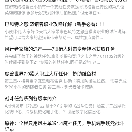
在游戏的格鲁德小镇有一个支线任务就是寻找格鲁德传说的第八位
英雄的雕像,很多玩家找到雕像后拍出照片但无法在n...
巴风特之怒:盗猎者职业攻略详解（新手必看）!!!
小伙伴们,大家好今天给大家带来巴风特之怒盗猎者职业的详细讲解,
希望可以给大家的盗猎者带来帮助一、属性加点属性...
风行者家族的遗产——7.0猎人射击专精神器获取任务
在完成了兽王的神器任务,拿到哈提和泰坦之击之后,101(102?)级的
时候能接到剩下2个专精的神器任务,同样是2选1,这...
魔兽世界7.0猎人职业大厅任务：协助鲑鱼村
第二章-- 招募奈辛瓦里和布雷克,协助卡德加防御达拉然。 需要完成
5个8小时的追随者任务 第三章-- 驯犬者哈卡威胁...
战斗任务系列各版本简介
4月份发布《冷战》后,基于2.0引擎的《战斗任务》涵盖了二战摩托
化装甲化、冷战机械化电子化、21世纪数字化信息化...
原神：全程只用风主单通1.4魔神任务，手机端手残党战斗
记录