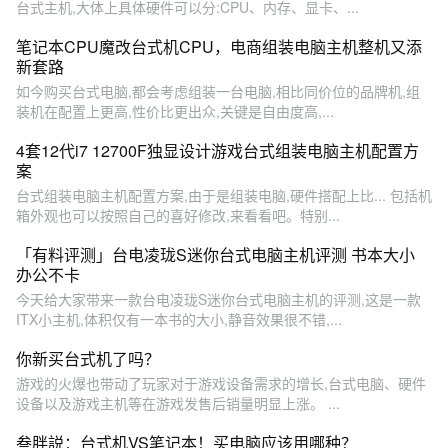
台式主机,大体上具体硬件可以分:CPU、内存、显卡、...
笔记本CPU魔改台式机CPU，电商组装电脑主机整机又添
新套路
如今购买台式电脑,都会考虑组装一台电脑,相比同价位的品牌机,组
装机在配置上更高,性价比更出众,关键是自由度高,...
4套12代i7 12700F独显设计游戏台式组装电脑主机配置方
案
台式组装电脑主机配置方案,由于是组装电脑,硬件搭配上比... 包括机
箱外观也可以按照自己的喜好修改,来看看吧。特别...
「有料评测」台电凌珑S迷你台式电脑主机评测 书本大小
办公不卡
今天给大家带来一款台电凌珑S迷你台式电脑主机的评测,这是一款
ITX小主机,体积仅有一本书的大小,静音效果很不错,...
你新买台式机了吗？
游戏的火爆也带动了玩家对于游戏设备需求的增长,台式电脑、硬件
设备以及游戏主机等在游戏发售后销量明显上涨。 ...
叁胖説：台式机VS笔记本！买电脑应该用哪种？