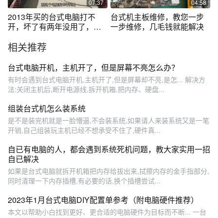
07:37
04:58
2013年买的台式电脑打不
台式机主板维修，教您一步
开，坏了有两年没用了，自
一步维修，几毛钱就能解决
己动手修修吧
相关推荐
台式电脑开机，主机开了，但是屏幕不亮怎么办？
有时会遇到台式电脑开机,主机开了,但是屏幕却不亮,是怎... 解决方
法:关闭主机后,断开电源线,拆开机箱,把内存、硬盘...
组装台式机怎么装系统
是不是装完机就是一脸懵逼,不会装系统,如果请人来装系统又是一笔
开销,自己组装玩主机已经不想承受不住了,硬件真...
自已有电脑的人，都会遇到系统死机问题，教大家实用一招
自已解决
如果是台式电脑就拆开机箱把内存给拔出来,拭擦内存的金手指部分,
同时清理一下内存插槽,有必要的话,换个插槽尝试...
2023年1月台式电脑DIY配置单参考（附电脑硬件推荐）
本文以帮助小白找到更好、更合适的电脑硬件为目标而不断... 一台