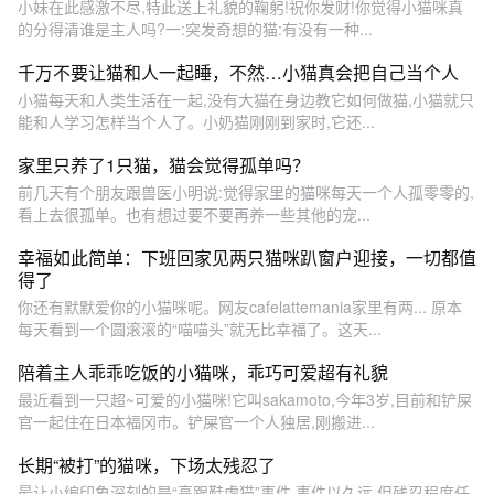
小妹在此感激不尽,特此送上礼貌的鞠躬!祝你发财!你觉得小猫咪真
的分得清谁是主人吗?一:突发奇想的猫:有没有一种...
千万不要让猫和人一起睡，不然…小猫真会把自己当个人
小猫每天和人类生活在一起,没有大猫在身边教它如何做猫,小猫就只
能和人学习怎样当个人了。小奶猫刚刚到家时,它还...
家里只养了1只猫，猫会觉得孤单吗？
前几天有个朋友跟兽医小明说:觉得家里的猫咪每天一个人孤零零的,
看上去很孤单。也有想过要不要再养一些其他的宠...
幸福如此简单：下班回家见两只猫咪趴窗户迎接，一切都值
得了
你还有默默爱你的小猫咪呢。网友cafelattemania家里有两... 原本
每天看到一个圆滚滚的“喵喵头”就无比幸福了。这天...
陪着主人乖乖吃饭的小猫咪，乖巧可爱超有礼貌
最近看到一只超~可爱的小猫咪!它叫sakamoto,今年3岁,目前和铲屎
官一起住在日本福冈市。铲屎官一个人独居,刚搬进...
长期“被打”的猫咪，下场太残忍了
最让小编印象深刻的是“高跟鞋虐猫”事件,事件以久远,但残忍程度任