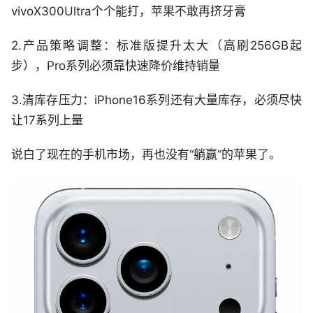
vivoX300Ultra个个能打，苹果不敢再挤牙膏
2.产品策略调整：标准版提升太大（高刷256GB起
步），Pro系列必须靠快速降价维持销量
3.清库存压力：iPhone16系列还有大量库存，必须尽快
让17系列上量
说白了现在的手机市场，再也没有“躺赢”的苹果了。