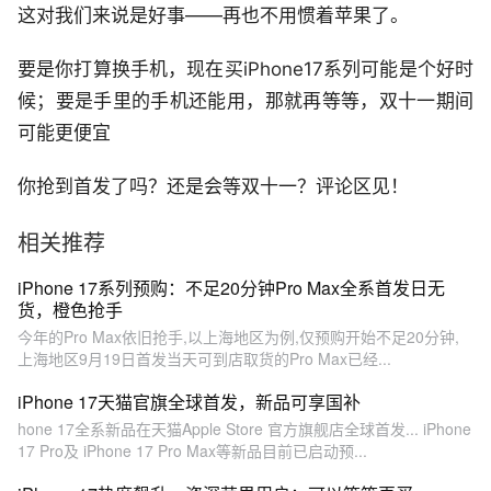
这对我们来说是好事——再也不用惯着苹果了。
要是你打算换手机，现在买iPhone17系列可能是个好时
候；要是手里的手机还能用，那就再等等，双十一期间
可能更便宜
你抢到首发了吗？还是会等双十一？评论区见！
相关推荐
iPhone 17系列预购：不足20分钟Pro Max全系首发日无
货，橙色抢手
今年的Pro Max依旧抢手,以上海地区为例,仅预购开始不足20分钟,
上海地区9月19日首发当天可到店取货的Pro Max已经...
iPhone 17天猫官旗全球首发，新品可享国补
hone 17全系新品在天猫Apple Store 官方旗舰店全球首发... iPhone
17 Pro及 iPhone 17 Pro Max等新品目前已启动预...