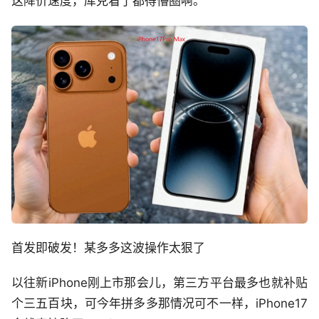
这降价速度，库克看了都得懵圈啊。
首发即破发！某多多这波操作太狠了
以往新iPhone刚上市那会儿，第三方平台最多也就补贴
个三五百块，可今年拼多多那情况可不一样，iPhone17