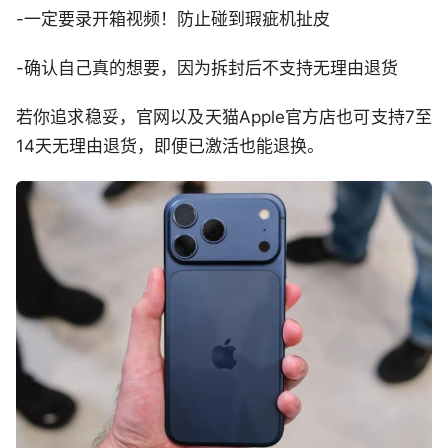
-一定要录开箱视频！防止碰到瑕疵机扯皮
-确认自己真的想要，因为拆封后不支持无理由退货
若你追求稳妥，官网以及天猫Apple官方店也可支持7至
14天无理由退货，即便已激活也能退换。