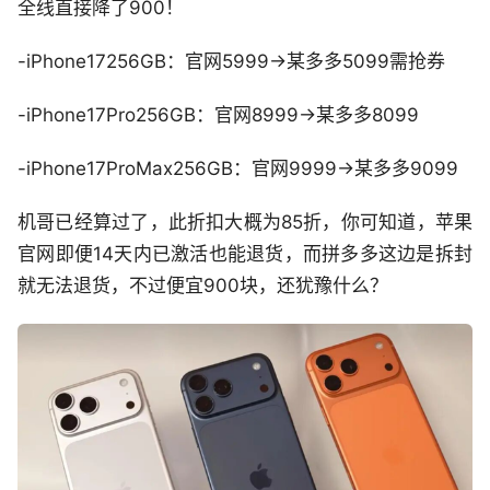
全线直接降了900！
-iPhone17256GB：官网5999→某多多5099需抢券
-iPhone17Pro256GB：官网8999→某多多8099
-iPhone17ProMax256GB：官网9999→某多多9099
机哥已经算过了，此折扣大概为85折，你可知道，苹果
官网即便14天内已激活也能退货，而拼多多这边是拆封
就无法退货，不过便宜900块，还犹豫什么？