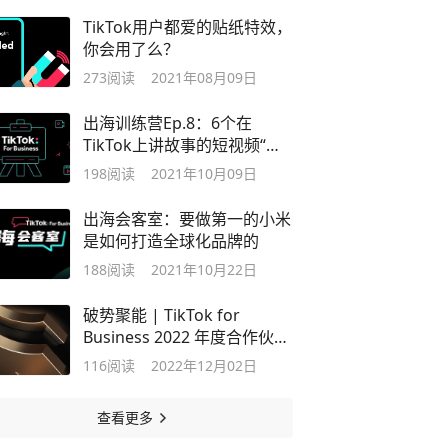
TikTok用户都爱的贴纸特效，
你会用了么？
273
阅读
2021年08月09日
出海训练营Ep.8：6个在
TikTok上讲故事的短视频“标
准模板”
198
阅读
2021年10月09日
出海会客室：要做第一的小米
是如何打造全球化品牌的
188
阅读
2021年10月22日
破势聚能 | TikTok for
Business 2022 年度合作伙伴
获奖名单
116
阅读
2022年12月02日
查看更多