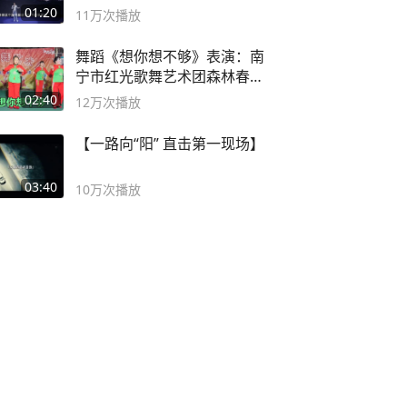
01:20
11万
次播放
舞蹈《想你想不够》表演：南
宁市红光歌舞艺术团森林春红
舞蹈队。
02:40
12万
次播放
【一路向“阳” 直击第一现场】
03:40
10万
次播放