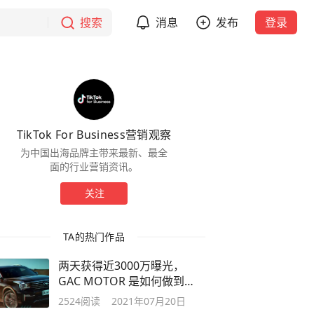
搜索
消息
发布
登录
TikTok For Business营销观察
为中国出海品牌主带来最新、最全
面的行业营销资讯。
关注
TA的热门作品
两天获得近3000万曝光，
GAC MOTOR 是如何做到
的？
2524
阅读
2021年07月20日