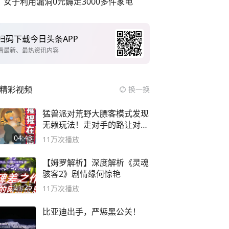
女子利用漏洞0元薅走3000多件家电
扫码下载今日头条APP
看最新、最热资讯内容
精彩视频
换一换
猛兽派对荒野大膘客模式发现
无赖玩法！走对手的路让对手
无路可走
04:43
11万
次播放
【姆罗解析】深度解析《灵魂
骇客2》剧情缘何惊艳
21:25
11万
次播放
比亚迪出手，严惩黑公关！