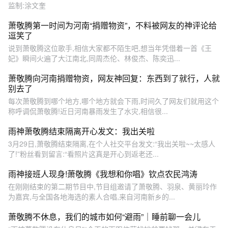
监制:涂文奎
萧敬腾第一时间为河南“捐赠物资”，不料被网友的神评论给
逗笑了
说到萧敬腾这位歌手,相信大家都不陌生吧,想当年凭借着一首《王
妃》瞬间火遍了大江南北,同周杰伦、林俊杰、陈奕迅...
萧敬腾向河南捐赠物资，网友神回复：东西到了就行，人就
别去了
每次萧敬腾到哪个地方,哪个地方就会下雨,时间久了网友们就用这个
称呼调侃萧敬腾!近日河南暴雨发生了水灾,相信很...
雨神萧敬腾结束隔离开心发文：我出关啦
3月29日,萧敬腾结束隔离,在个人社交平台发文:“我出关啦~~太感人
了!”粉丝看到留言:“看照片这真是开心到返老还...
雨神接班人现身!萧敬腾《我想和你唱》钦点农民鸿涛
在刚刚结束的第二期节目中,节目组邀请了萧敬腾、羽泉、黄丽玲作
为嘉宾,与全国各地海选的素人合唱,来自河南新乡的...
萧敬腾不休息，我们的城市如何“避雨”｜睡前聊一会儿