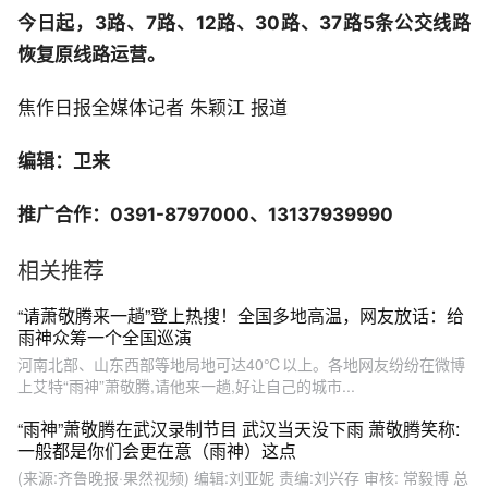
今日起，3路、7路、12路、30路、37路5条公交线路
恢复原线路运营。
焦作日报全媒体记者 朱颖江 报道
编辑：卫来
推广合作：0391-8797000、13137939990
相关推荐
“请萧敬腾来一趟”登上热搜！全国多地高温，网友放话：给
雨神众筹一个全国巡演
河南北部、山东西部等地局地可达40℃以上。各地网友纷纷在微博
上艾特“雨神”萧敬腾,请他来一趟,好让自己的城市...
“雨神”萧敬腾在武汉录制节目 武汉当天没下雨 萧敬腾笑称:
一般都是你们会更在意（雨神）这点
(来源:齐鲁晚报·果然视频) 编辑:刘亚妮 责编:刘兴存 审核: 常毅博 总