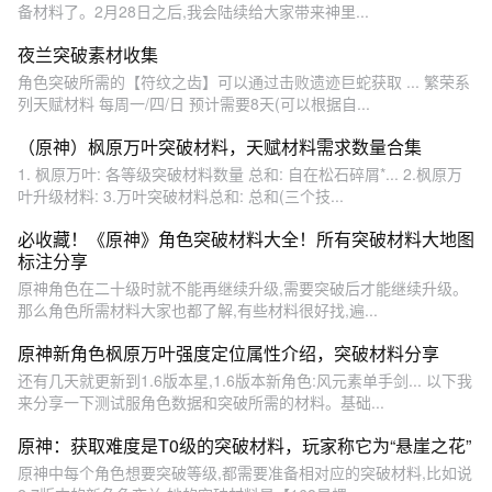
备材料了。2月28日之后,我会陆续给大家带来神里...
夜兰突破素材收集
角色突破所需的【符纹之齿】可以通过击败遗迹巨蛇获取 ... 繁荣系
列天赋材料 每周一/四/日 预计需要8天(可以根据自...
（原神）枫原万叶突破材料，天赋材料需求数量合集
1. 枫原万叶: 各等级突破材料数量 总和: 自在松石碎屑*... 2.枫原万
叶升级材料: 3.万叶突破材料总和: 总和(三个技...
必收藏！《原神》角色突破材料大全！所有突破材料大地图
标注分享
原神角色在二十级时就不能再继续升级,需要突破后才能继续升级。
那么角色所需材料大家也都了解,有些材料很好找,遍...
原神新角色枫原万叶强度定位属性介绍，突破材料分享
还有几天就更新到1.6版本星,1.6版本新角色:风元素单手剑... 以下我
来分享一下测试服角色数据和突破所需的材料。基础...
原神：获取难度是T0级的突破材料，玩家称它为“悬崖之花”
原神中每个角色想要突破等级,都需要准备相对应的突破材料,比如说