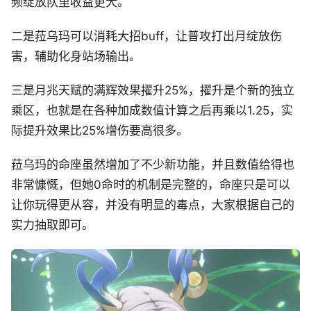
频绽放队里收益更大。
二是菈乌玛可以消耗大招buff，让普攻打出月绽放伤
害，辅助化身站场输出。
三是月兆天赋的满辉效果擢升25%，擢升是个新的独立
乘区，也就是在各种加成数值计算之后再乘以1.25，实
际提升效果比25%增伤要高很多。
菈乌玛的命座虽然增加了不少新功能，并且数值给得也
非常慷慨，但她0命时的机制是完整的，命座只是可以
让你玩得更从容，并没有明显的毒点，大家根据自己的
实力抽取即可。