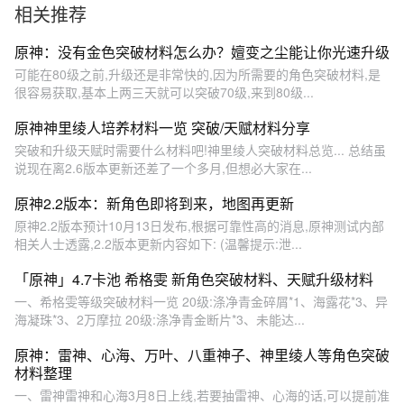
相关推荐
原神：没有金色突破材料怎么办？嬗变之尘能让你光速升级
可能在80级之前,升级还是非常快的,因为所需要的角色突破材料,是
很容易获取,基本上两三天就可以突破70级,来到80级...
原神神里绫人培养材料一览 突破/天赋材料分享
突破和升级天赋时需要什么材料吧!神里绫人突破材料总览... 总结虽
说现在离2.6版本更新还差了一个多月,但想必大家在...
原神2.2版本：新角色即将到来，地图再更新
原神2.2版本预计10月13日发布,根据可靠性高的消息,原神测试内部
相关人士透露,2.2版本更新内容如下: (温馨提示:泄...
「原神」4.7卡池 希格雯 新角色突破材料、天赋升级材料
一、希格雯等级突破材料一览 20级:涤净青金碎屑*1、海露花*3、异
海凝珠*3、2万摩拉 20级:涤净青金断片*3、未能达...
原神：雷神、心海、万叶、八重神子、神里绫人等角色突破
材料整理
一、雷神雷神和心海3月8日上线,若要抽雷神、心海的话,可以提前准