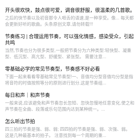
开头很欢快，鼓点很可爱，调音很舒服，很温柔的几首歌。
之后的快节奏以及初音那令人咂舌的语速,是一种享受。像... 每天都
会更新好听的歌曲。头条原创文章,请勿转载!!!
节奏练习 | 合理运用节奏，可以强化情感，感染受众，引起
共鸣
当然,节奏也分为很多类型,一般把节奏分为六种类型:轻快型、凝重
型、低沉型、高亢型、舒缓型、紧张型。 需要注意...
零基础必学的常见节奏型，节奏感不好必看
下面一起来看看零基础常见节奏型!一、音值均分型音值均分型是指
将音符的时值按照等分的原则进行划分,这是节奏组...
每日和声｜和声节奏
一般来说,应该避免和声节奏忽长忽短、忽快忽慢地任意变化,使之和
声节奏在全曲、段落或乐句范围内达到某种统一。...
怎么听出节拍
四三拍的节奏是强、弱、弱; 四四拍的节奏是强、弱、次强、弱。
这是几种最基本的拍子。 注意找到每一个周期的重...