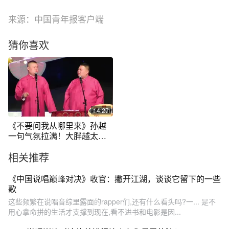
来源：中国青年报客户端
猜你喜欢
14:27
《不要问我从哪里来》孙越
一句气氛拉满！大胖越太可
爱
相关推荐
《中国说唱巅峰对决》收官：撇开江湖，谈谈它留下的一些
歌
这些频繁在说唱音综里露面的rapper们,还有什么看头吗?一... 是不
用心拿命拼的生活才支撑到现在,看不进书和电影是因...