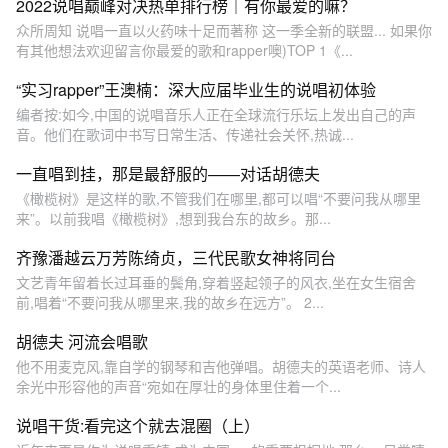
2022说唱巅峰对决热单排行榜｜有你最爱的嘛？
众所周知 说唱一直以火药味十足而著称 这一季全新的联盟... 如果你
有其他想法欢迎留言你最爱的歌和rapper噢)TOP 1《...
“实习rapper”王澳楠：深大应届毕业生的说唱初体验
编者按:如今,中国的说唱音乐人正在全球流行乐坛上发出自己的声
音。他们在歌词中书写日常生活、传递社会关怀,热诚...
一直唱到挂，那是最舒服的——对话胡德夫
《橄榄树》是这样的歌,不管我们在哪里,都可以唱“不要问我从哪里
来”。以前我唱《橄榄树》,想到我台东的故乡。那...
齐豫潘越云万芳陈绮贞，三代民歌女神将同台
文艺青年留着长过耳垂的鬓角,穿着竖起领子的风衣,坐在女生宿舍
前,唱着“不要问我从哪里来,我的故乡在远方”。 2...
胡德夫 河流会唱歌
他不用麦克风,靠自学的钢琴和吉他弹唱。胡德夫的英语老师、诗人
余光中形容他的声音“宛如在厚壮的身体里住着一个...
说唱干货:看完这个就去混圈（上）