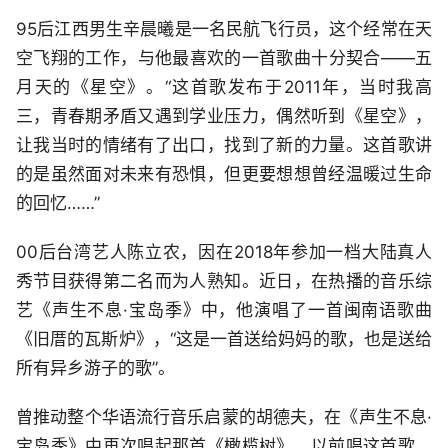
95后江西男生辛晨曦是一名民航飞行员，这个经常在天
空飞翔的工作，与他最喜欢的一首歌曲十分契合——五
月天的《星空》。“这首歌发布于2011年，当时我高
三，青春期矛盾又遇到学业压力，偶然听到《星空》，
让我当时的情绪有了出口，找到了新的力量。这首歌讲
的是虽然面对未来有恐惧，但更要想想曾经温暖过生命
的回忆……”
00后台湾艺人陈立农，因在2018年参加一档大陆真人
秀节目获得第二名而为人熟知。近日，在热播的音乐综
艺《声生不息·宝岛季》中，他演唱了一首闽南语歌曲
《旧厝的瓦斯炉》，“这是一首送给妈妈的歌，也是送给
所有异乡游子的歌”。
曾推动整个华语流行音乐启蒙的胡德夫，在《声生不息·
宝岛季》中再次唱起那首《橄榄树》。以前唱这首歌，