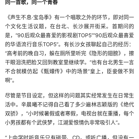
同一首歌，同一个青春
《声生不息·宝岛季》有一个唱歌之外的环节，即对同一
个文化生活议题，在台北、长沙展开街采。首期问的
是，“90后观众最喜爱的影视剧TOP5”“90后观众最喜爱
的华语流行音乐TOP5”。有长沙女孩聊起自己的经历：
“高考前的晚自习，躲在厕所里听完《隐形的翅膀》，擦
干眼泪洗把脸又回到教室里继续学。”也有台北男生一言
不合就模仿起《甄嬛传》中的场景“皇上，臣妾做不到
啊”。
尽管是节目设定，但这样的问题其实经常发生在日常生
活中。辛晨曦不记得自己看了多少遍林志颖版的《绝代
双骄》，“小时候暑假或者寒假，电视台就在重播，每个
小男孩都有个武侠梦，江湖爱恨情仇非常吸引人”。
“上中学时听音乐只有磁带、CD，或听广播，但没有一