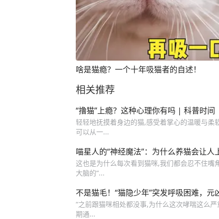
啥是猫瘾？一个十年吸猫者的自述！
相关推荐
“撸猫”上瘾？这种心理你有吗 | 科普时间
轻轻地抚摸着身边的猫,感受着掌心的温暖与柔
可以从一...
喵星人的“神经魔法”：为什么养猫会让人
这也是为什么每次看到猫咪,我们都会忍不住嘴
大脑的“...
不是猫毛！“猫隐少年”突发呼吸困难，元
“之前跟猫咪相处都没事,为什么这次哮喘这么严
期通...