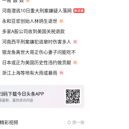
一周“靓”数
河南潜逃10日重大刑案嫌疑人落网
永和豆浆创始人林炳生逝世
多家A股公司收到美国关税退款
河南西平刑案嫌犯逃窜时伤害多人
银龙鱼离世大哥正伤心妻子问能吃不
日本或正为美国历史性违约做贡献
浙江上海等地有大雨或暴雨
扫码下载今日头条APP
看最新、最热资讯内容
精彩视频
换一换