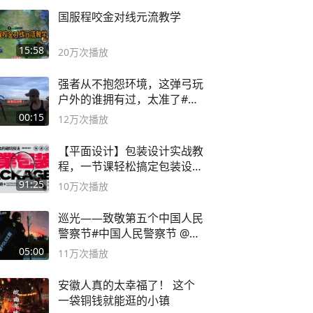
国服程咬金对线元流教学
15:58
20万
次播放
强者从不抱怨环境，这弹弓玩
户外的谁拥有过，太准了#弹
弓#户外
00:15
12万
次播放
【平面设计】包装设计实战教
程，一节课轻松搞定包装设计
流程！
91:25
10万
次播放
巡光——致敬第五个中国人民
警察节#中国人民警察节 @抖
音小助手
05:00
11万
次播放
安徽人真的太幸福了！ 这个
一袋铜钱就能逛的小镇