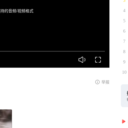
3
持的音频/视频格式
4
5
6
7
8
9
10
举报