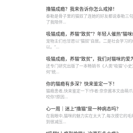
撸猫成瘾？我来告诉你怎么戒掉！
泰勒是骨子里的猫奴了连她的好友都说泰勒三句
了我陪伴...
吸猫成瘾，养猫“致贫”？年轻人催热“猫咪
宠物主们也甘愿以“猫奴”自居。二是社会学习的
以。”...
吸猫成瘾，养猫“致贫”，我们对猫咪的爱
还专门研究出版了一本畅销书《人类“吸猫”小
何“统...
你的猫瘾有多深？快来鉴定一下！
猫瘾患者,快来鉴定一下!作者:奈奈酱本文由萌爪
咬你?原因...
心一周｜迷上“撸猫”是一种病态吗？
在我眼中,猫咪的魅力实在太大了,每次摸它的毛
到很减压...