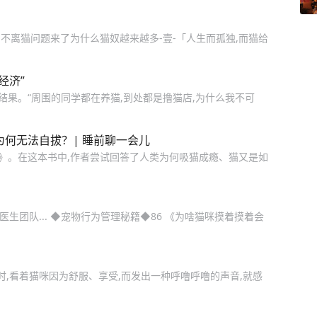
不离猫问题来了为什么猫奴越来越多-壹-「人生而孤独,而猫给
经济”
结果。“周围的同学都在养猫,到处都是撸猫店,为什么我不可
为何无法自拔？| 睡前聊一会儿
史》。在这本书中,作者尝试回答了人类为何吸猫成瘾、猫又是如
医生团队... ◆宠物行为管理秘籍◆86 《为啥猫咪摸着摸着会
时,看着猫咪因为舒服、享受,而发出一种呼噜呼噜的声音,就感