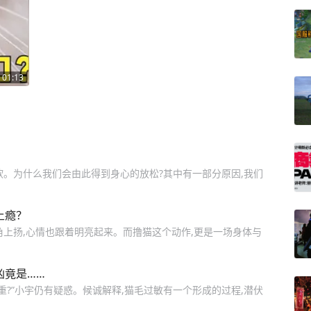
01:13
软。为什么我们会由此得到身心的放松?其中有一部分原因,我们
上瘾？
角上扬,心情也跟着明亮起来。而撸猫这个动作,更是一场身体与
凶竟是……
重?”小宇仍有疑惑。候诚解释,猫毛过敏有一个形成的过程,潜伏