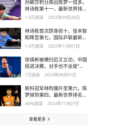
孙颖莎积分高出陈梦一倍多，
林诗栋第十一，最新世界排名
出炉
1.9万
阅读
2023年09月26日
林诗栋首次跻身前十，张本智
和降至第七，国际乒联最新排
名出炉
1.4万
阅读
2023年11月01日
徐瑛彬被横扫后又立功，中国
挺进决赛，对手也不全是“大
学生”
1万
阅读
2023年08月01日
新科冠军林昀儒升至第六，陈
梦掉到第四，最新世界排名出
炉
3090
阅读
2023年11月07日
查看更多