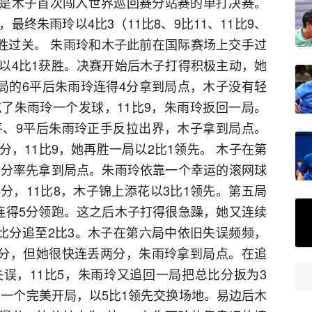
，这是木子首次闯入世界巡回赛分站赛的单打决赛。
终朱雨玲以4比3（11比8、9比11、11比9、
6）险胜过关。 朱雨玲和木子此前在国际赛场上交手过
以4比1获胜。决赛开始后木子打得积极主动，她
二局的6平后朱雨玲连得4分拿到局点，木子没有轻
了朱雨玲一个发球，11比9，朱雨玲扳回一局。
平、9平后朱雨玲正手反拉出界，木子拿到局点。
，11比9，她再胜一局以2比1领先。 木子在第
两分率先拿到局点。朱雨玲依靠一个幸运的滚网球
分，11比8，木子锦上添花以3比1领先。第五局
连得5分领跑。这之后木子打得很急躁，她又连续
总比分追至2比3。木子在第六局中依旧失误频频，
1分，但她很快连丢两分，朱雨玲拿到局点。在追
误，11比5，朱雨玲又追回一局把总比分扳为3
到一个完美开局，以5比1领先交换场地。易边后木