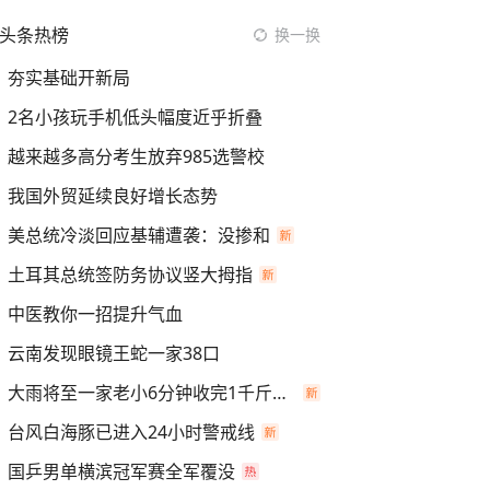
头条热榜
换一换
夯实基础开新局
2名小孩玩手机低头幅度近乎折叠
越来越多高分考生放弃985选警校
我国外贸延续良好增长态势
美总统冷淡回应基辅遭袭：没掺和
土耳其总统签防务协议竖大拇指
中医教你一招提升气血
云南发现眼镜王蛇一家38口
大雨将至一家老小6分钟收完1千斤稻谷
台风白海豚已进入24小时警戒线
国乒男单横滨冠军赛全军覆没