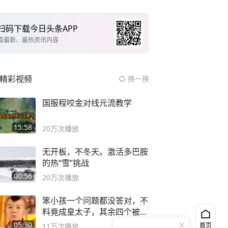
扫码下载今日头条APP
看最新、最热资讯内容
精彩视频
换一换
国服程咬金对线元流教学
15:58
20万
次播放
无开板，不冬天。激活多巴胺
的热“雪”挑战
00:56
20万
次播放
笨小孩一个问题都没答对，不
料竟成皇太子，其余四个被处
死
05:30
首页
11万
次播放