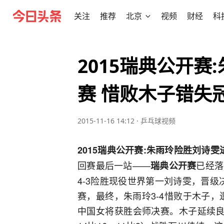
关注
推荐
北京
视频
财经
科
2015瑞典公开赛
赛 惜败木子错失
2015-11-16 14:12
·
乒乓球视频
2015瑞典公开赛:朱雨玲险胜刘诗
回赛最后一站——
已经落
瑞典公开赛
4-3险胜现役世界第一刘诗雯，晋级
赛，最终，朱雨玲3-4惜败于木子
中国女将获胜会师决赛。木子延续良好状