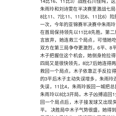
14比16、11比3）战胜石川佳纯
朱雨玲和刘诗雯在半决赛里激战七局，最
8比11、7比11、11比6、11比
一次，今年的亚锦赛半决赛中朱雨玲
在首局保持领先以11比8先胜。第
言放弃，她连救三个局点，可惜她吃
双方在第三局争夺更激烈，6平、8
木子把握住这个机会，她侧身抢拉得分
四局又是很快领先，8比7后她连得
救回一个局点，木子依靠正手反拉得
的3平后木子主动失误增多，朱雨玲
失误，11比4，朱雨玲扳回一城把
朱雨玲以8比3开局。木子凶搏追回
回一个局点后，木子接发球又出现失
平。 决胜局中木子气势很盛，她得