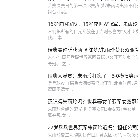
乒赛决赛日的第一项比赛,陈梦/朱雨玲出师不利无
组合夺冠。...
16岁进国家队，19岁成世界冠军，朱雨
人们把所有的目光都放在了当时被誉为“天才少女
伐。 事...
瑞典赛许昕获两冠 陈梦/朱雨玲获女双亚
2017年国际乒联世界巡回赛瑞典公开赛结束全部
夺冠。 之...
瑞典大满贯：朱雨玲打疯了！3-0横扫奥
乒乓球WTT瑞典大满贯赛激战正酣,北京时间8
德国奥运女...
还记得朱雨玲吗？世乒赛女单亚军女双冠
朱雨玲曾经的荣光,世乒赛女团3金女双1金女单
愿夺冠,女...
27岁乒乓世界冠军朱雨玲近况：担任公
朱雨玲曾三次随队获得世乒赛女团冠军,两次获得