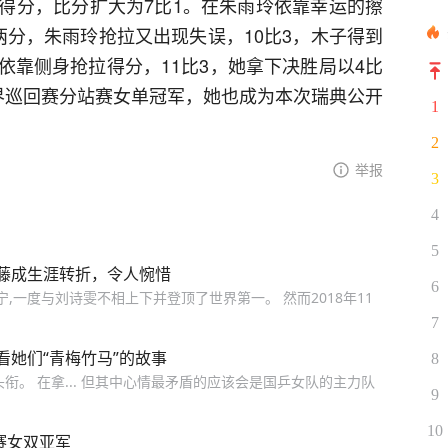
得分，比分扩大为7比1。在朱雨玲依靠幸运的擦
两分，朱雨玲抢拉又出现失误，10比3，木子得到
依靠侧身抢拉得分，11比3，她拿下决胜局以4比
界巡回赛分站赛女单冠军，她也成为本次瑞典公开
1
2
举报
3
4
5
藤成生涯转折，令人惋惜
6
宁,一度与刘诗雯不相上下并登顶了世界第一。 然而2018年11
7
她们“青梅竹马”的故事
8
衔。 在拿... 但其中心情最矛盾的应该会是国乒女队的主力队
9
10
赛女双亚军