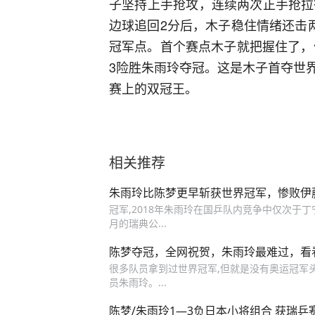
子坚持上手抢攻，连续两次正手抢拉
边球追回2分后，木子稳住情绪还击
冠军点。首个赛点木子就把握住了，
3险胜朱雨玲夺冠。这是木子首夺世
赛上的双冠王。
相关推荐
朱雨玲比陈梦更早斩获世界冠军，惨败伊
冠军,2018年朱雨玲在国乒队内竞争中仅次于丁
月的瑞典公...
陈梦夺冠，全网祝贺，朱雨玲最难过，看看
很多队员拿到过世界冠军,但就是没有奥运冠军头
员朱雨玲。...
陈梦/朱雨玲1—3负日本小将组合 获瑞乒