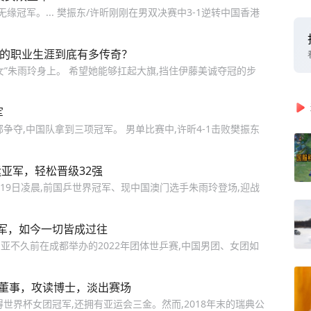
缘冠军。... 樊振东/许昕刚刚在男双决赛中3-1逆转中国香港
玲的职业生涯到底有多传奇？
”朱雨玲身上。 希望她能够扛起大旗,挡住伊藤美诚夺冠的步
军
争夺,中国队拿到三项冠军。 男单比赛中,许昕4-1击败樊振东
运亚军，轻松晋级32强
月19日凌晨,前国乒世界冠军、现中国澳门选手朱雨玲登场,迎战
军，如今一切皆成过往
1亚不久前在成都举办的2022年团体世乒赛,中国男团、女团如
司董事，攻读博士，淡出赛场
世界杯女团冠军,还拥有亚运会三金。然而,2018年末的瑞典公