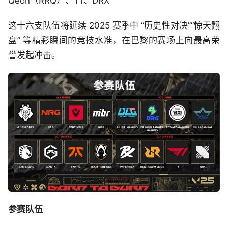
Qeon（RRQ）、T1、DRX
这十六支队伍将延续 2025 赛季中 “历史性对决”“惊天翻
盘” 等精彩瞬间的竞技水准，在巴黎的赛场上向最高荣
誉发起冲击。
参赛队伍