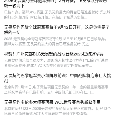
2025无畏契约全球冠军赛9月12日开赛，16支战队齐聚巴
黎一较高下
巴黎举办。巅峰对决将至,无畏契约最大的舞台已经准备就绪,光之城
的灯火闪耀,倒计时已经开始。在经历了充满历史性...
无畏契约巴黎全球冠军赛将于9月12日开打，这是你需要了
解的一切
2025 无畏契约全球冠军赛即将于9月12日至10月5日在巴黎举办。
巅峰对决将至,无畏契约最大的舞台已经准备就绪,光之...
祝贺！广州花都BLG无畏契约战队晋级2025巴黎冠军赛
无畏契约俱乐部全员发力、展现惊人韧性,2-1力克TYL,除了挺进胜
者组冠军赛外,也成为VCTCN赛区首支锁定巴黎冠军赛...
无畏契约巴黎冠军赛小组阶段前瞻：中国战队将迎来巨大挑
战
北京时间9月12日,电子竞技项目无畏契约一年一度的最重量级赛事
全球冠军赛将在巴黎打响。去年中国俱乐部EDG在仁川...
无畏契约多伦多大师赛落幕 WOL世界赛首秀斩获季军
北京时间6月23日,2025无畏契约多伦多大师赛正式收官。 历经13个
比赛日的激烈角逐,VCT太平洋赛区三号种子PRX获得...