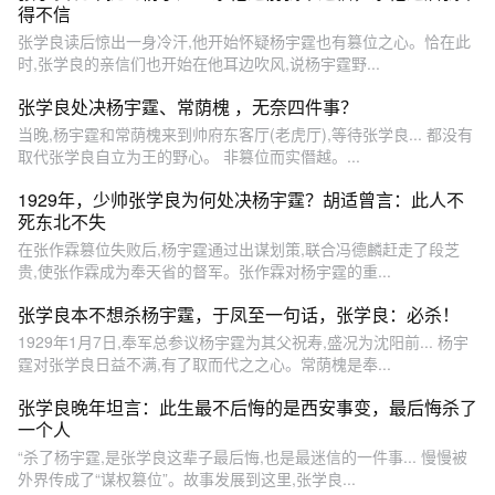
得不信
张学良读后惊出一身冷汗,他开始怀疑杨宇霆也有篡位之心。恰在此
时,张学良的亲信们也开始在他耳边吹风,说杨宇霆野...
张学良处决杨宇霆、常荫槐 ，无奈四件事？
当晚,杨宇霆和常荫槐来到帅府东客厅(老虎厅),等待张学良... 都没有
取代张学良自立为王的野心。 非篡位而实僭越‌。...
1929年，少帅张学良为何处决杨宇霆？胡适曾言：此人不
死东北不失
在张作霖篡位失败后,杨宇霆通过出谋划策,联合冯德麟赶走了段芝
贵,使张作霖成为奉天省的督军。张作霖对杨宇霆的重...
张学良本不想杀杨宇霆，于凤至一句话，张学良：必杀！
1929年1月7日,奉军总参议杨宇霆为其父祝寿,盛况为沈阳前... 杨宇
霆对张学良日益不满,有了取而代之之心。常荫槐是奉...
张学良晚年坦言：此生最不后悔的是西安事变，最后悔杀了
一个人
“杀了杨宇霆,是张学良这辈子最后悔,也是最迷信的一件事... 慢慢被
外界传成了“谋权篡位”。故事发展到这里,张学良...