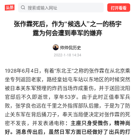
打开看看
张作霖死后，作为“候选人”之一的杨宇
霆为何会遭到奉军的嫌弃
帅帅侃历史
2022-1-18 14:34
1928年6月4日，有着“东北王”之称的张作霖在从北京乘
坐专列返回老家，路经皇姑屯车站以东地区的时候突然
被
日本关东军
预埋的炸药当场炸成重伤，并于送回沈阳
官邸后不久即逝世，享年53岁。由于此时正值奉军兵
败，张学良也远在千里之外指挥部队后撤，于是为了防
止关东军在背后捅刀子，奉天当局便决定对张作霖的死
密不发丧，并发表通电称
：主座只身受微伤，精神尚
好。消息传出后，虽然日军方面已经做好了出兵的打