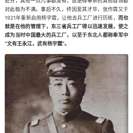
处分，其他一点儿事都没有，这使得奉系的其他首领都
对此极为不满。事后不久，
终因爱其才华，张作霖又于
1921年重新启用杨宇霆，让他去兵工厂进行历练，
而也
就是在他的管理下，
东三省兵工厂
得以迅速发展，使之
成为当时中国最大的兵工厂，以至于东北人都称奉军中
“文有
王永江
，武有杨宇霆”。