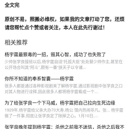
全文完
原创不易，照搬必维权，如果我的文章打动了您，还烦
请您帮忙点个赞或者关注，本人在此先行谢过！
相关推荐
杨宇霆最狠毒的一招，毁其心智，成功了也失败了
少帅张学良接班以后,杨宇霆自诩“托孤大臣”处处替少帅作主,甚至在
公开场合叫其“阿斗”,颇有一番“挟天子以令诸...
你所不知道的奉系智囊——杨宇霆
很多人都是通过各种影视剧来了解杨宇霆,通过影视剧中张学良之口
对其人物进行诠释,因此很多人都将杨宇霆看成一个...
为了给张学良一个下马威，杨宇霆把自己拉向生死边缘
1929年,杨宇霆给父亲大办70大寿,杨公 馆内热闹非凡。张... 杨宇霆
做了一件事,彻底让张学良定了除掉之心。1月10日,...
张学良晚年提到杨宇霆：杀他之前我不迷信，杀他之后我不