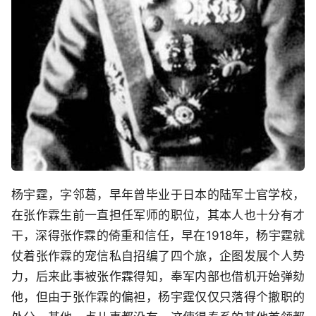
杨宇霆，字邻葛，早年曾毕业于日本的陆军士官学校，
在张作霖生前一直担任军师的职位，其本人也十分有才
干，深得张作霖的倚重和信任，早在1918年，杨宇霆就
仗着张作霖的宠信私自招编了四个旅，企图发展个人势
力，后来此事被张作霖得知，奉军内部也借机开始弹劾
他，但由于张作霖的偏袒，杨宇霆仅仅只落得个撤职的