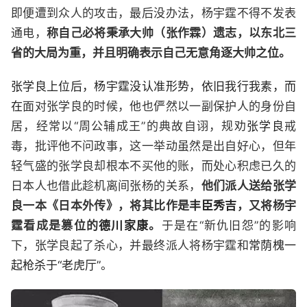
即便遭到众人的攻击，最后没办法，杨宇霆不得不发表
通电，
称自己必将秉承大帅（张作霖）遗志，以东北三
省的大局为重，并且明确表示自己无意角逐大帅之位。
张学良上位后，杨宇霆没认准形势，依旧我行我素，而
在
面对张学良的时候，他也俨然以一副保护人的身份自
居，经常以“周公辅成王”的典故自诩，规劝
张学良
戒
毒，批评他不问政事，这一举动虽然是出自好心，但年
轻气盛的张学良却根本不买他的账，而处心积虑已久的
日本人也借此趁机离间张杨的关系，
他们派人送给张学
良一本《日本外传》，将其比作是
丰臣秀吉
，又将杨宇
霆看成是篡位的
德川家康
。
于是在“新仇旧怨”的影响
下，张学良起了杀心，并最终派人将杨宇霆和
常荫槐一
起枪杀于“老虎厅”。