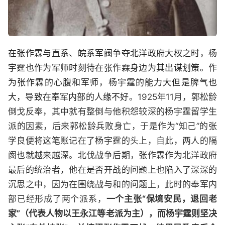
在张作霖与直系、皖系军阀争夺北洋政府大权之时，杨
宇霆也作为军师时刻待在张作霖身边为其出谋划策。作
为张作霖的心腹和军师，杨宇霆的能力大但是脾气也
大，导致在奉军内部的人缘不好。
1925年11月，郭松龄
倒戈反奉，其中就有整倒与他积怨较深的杨宇霆留学生
派的因素，后来郭松龄兵败身亡，于是作为“知己”的张
学良便将这笔账记在了杨宇霆的头上，自此，两人的隔
阂也就越来越深。北伐战争后期，张作霖作为北洋政府
最后的统治者，他在是否开战的问题上也陷入了深深的
沉思之中，因为在围绕战与和的问题上，此时的奉军内
部已经形成了两个派系，
一个主张“保境安民，退回老
家”（代表人物以王永江等老派为主），而杨宇霆则坚决