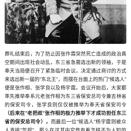
葬礼结束后，为了防止因张作霖突然死亡造成的政治真
空期间出现社会动乱，东三省急需选出新的领袖，于是
奉天当局便召开了紧急临时会议，决定通过商讨的方式
来选出新一届的“东北王”，而摆在台面上的热门“候选人”
便是张作相、张学良以及杨宇霆。会议开始后，大家都
率先推举奉系元老张作相为东三省保安总司令兼吉林省
的保安司令，张学良则仅仅被推举为奉天省保安司令
（后来在“老把叔”张作相的极力推举下才成功担任东三
省的保安总司令），
而最后一位“候选人”杨宇霆则被众
人直接“忽视”，那么在这其中究竟有着怎样不为人知的