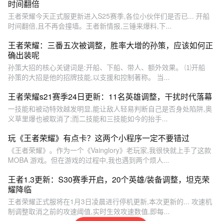
时间翻倍
王者荣耀今天正式服更新进入S25赛季,各位小伙伴们是否已... 开船
时间翻倍,且不再会撞墙。王者新情报,三锤来爆料,下...
王者荣耀：三番五次被调整，胜率大增的孙策，应该如何正
确出装呢
孙策大招的核心关键词是:开船、下船、带人、额外效果。 ⑴开船
孙策的大招是他的招牌技能,以支援和控制著称。 当...
王者荣耀s21赛季24日更新：11名英雄调整，干扰时代落幕
一技能和被动特效越发明显,能让敌人轻易判断自己是否身处陷阱,奥
义草里爆也被取消了;而二技能和三技能如今的抬手...
玩《王者荣耀》有点卡？这两个小程序一定不要错过
《王者荣耀》。作为一个《Vainglory》老玩家,我很快就上手了这款
MOBA 游戏。但在游戏的过程中,我也遇到两个烦人...
王者1.3更新：S30赛季开启，20个英雄/装备调整，坦克荣
耀降临
王者荣耀正式服将在1月3日凌晨进行停机更新,本次更新的... 攻速机
制调整取消之前的攻速阈值,实时生效攻速数值,即每...