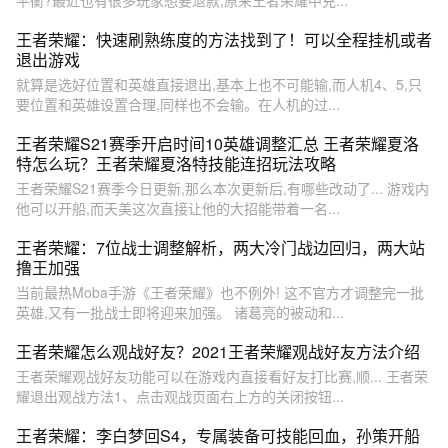
王者荣耀：快速刷熟练度的方法找到了！可以全程挂机或者
退出游戏
就算是选好位置和英雄直接退出,基本上也不可能输,而人机4、5,只
要位置和英雄设置合理,同样也不会输。在人机的过...
王者荣耀S21赛季开启时间10英雄调整汇总 王者荣耀夏洛
特怎么玩？王者荣耀夏洛特技能连招玩法攻略
王者荣耀S21赛季今日更新,那么本次更新后,有哪些改动了... 游戏内
他可以开船,而天美这次直接让他的大招能带着一名...
王者荣耀：7位战士调整解析，两大冷门战边回归，两大站
撸王加强
当前最热Moba手游《王者荣耀》也不例外! 这不官方才调整完一批
英雄,又有一批战士即将迎来加强。 诸葛亮的被动和...
王者荣耀怎么观战好友？2021王者荣耀观战好友方法介绍
王者荣耀观战好友功能可以在游戏内直接看好友打比赛,顺... 王者荣
耀退出观战方法1、点击观战页面右上方的关闭按钮...
王者荣耀：李白梦回S4，专属装备可技能回血，孙策开船