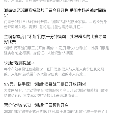
楼、君山岛、大熊猫苑等所有A级景区!本地小伙伴凭...
湖南省足球联赛揭幕战门票今日开售 岳阳主场首战时间确
定
门票于9月1日18时准时开售。“湘超”岳阳战队全家福。... 观众凭身
份证即可入场。需要注意的是,儿童也需持票,并在...
主编有态度 | “湘超”门票一分钟售罄：扎根群众的比赛才是
好比赛
“湘超”揭幕战门票正式开售,票价9.9元,开票仅1分钟,长... 比赛门票是
强实名制,必须票、身份证、人脸识别“人票证...
“湘超”观赛提醒→
每个有效身份证仅能绑定一张门票,购票人与入场人身份信息必须一
致。入场时,请携带与购票绑定信息一致的本人有效...
9.9元，拼手速！“湘超”揭幕战门票已开放预约！
大麦网APP、“运动猿平台”微信服务号今日开启“湘超”揭幕战门票预
约票价9.9元大麦app预约链接↓↓来源:湖南交...
票价仅售9.9元！“湘超”门票预售开启
2025“湘超”联赛正式开票!9月7日,属于湖南的“湘超”也终于要来了!8