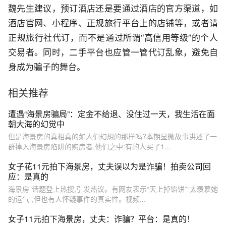
魏先生建议，预订酒店还是要通过酒店的官方渠道，如
酒店官网、小程序、正规旅行平台上的店铺等，或者请
正规旅行社代订，而不是通过所谓“高信用等级”的个人
交易者。同时，二手平台也应管一管代订乱象，避免自
身成为骗子的舞台。
相关推荐
遭遇“海景房骗局”：定金不给退、没住过一天，我生活在面
朝大海的幻觉中
但是海景房的真相真的如人们幻想的那样吗?本期显微故事讲述了一
群掉入海景房陷阱的购房者,他们之中:有的人买了1...
女子花11元拍下海景房，丈夫误以为是诈骗！拍卖公司回
应：是真的
海景房”话题登上热搜,引发热议。有网友表示“天上掉馅饼”“太羡慕她
的运气”,但也有人怀疑事件的真实性。视频...
女子11元拍下海景房，丈夫：诈骗？平台：是真的！