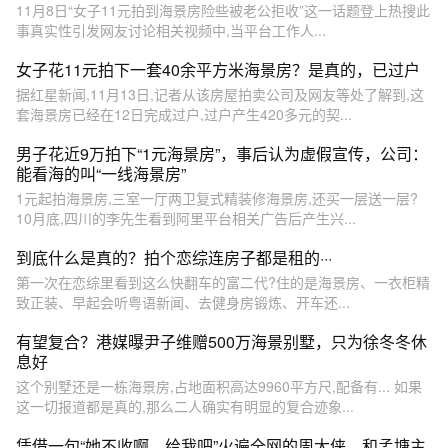
11月8日“女子11元拍到海景房险些被老公拒收”这一话题登上热搜此
事真实性引发网友讨论相关视频中,当平台工作人...
女子花11元拍下一套40余平方米海景房？是真的，已过户
据红星新闻,11月13日,记者从该房屋拍卖公司及网友等处了解到,这
套海景房已经在12日完成过户,过户产生420多元的契...
男子花近9万拍下“1元海景房”，事后认为虚假宣传，公司：
能看海的叫“一线海景房”
1元起拍海景房,三室一厅两卫复式精装修海景房,还买一层送一层?
10月底,四川的李先生看到阿里平台相关广告后产生兴...
到底什么是真的？拍个恋综连房子都是租的···
第一次在恋综里看到这么快翻车的富二代?住的是海景房、一衣柜精
致正装、早起会听粤语新闻、去健身房锻炼、开车还...
有望复合？港媒曝尹子维赠500万海景别墅，只为徐冬冬休
息好
这个别墅还是一栋海景房,占地面积高达9960平方尺,配备有... 如果
这一切报道都是真的,那么二人确实有明显的复合迹象...
凭借一句“她不收啊，给我吧”火遍全网的周大侠，和孟塘主