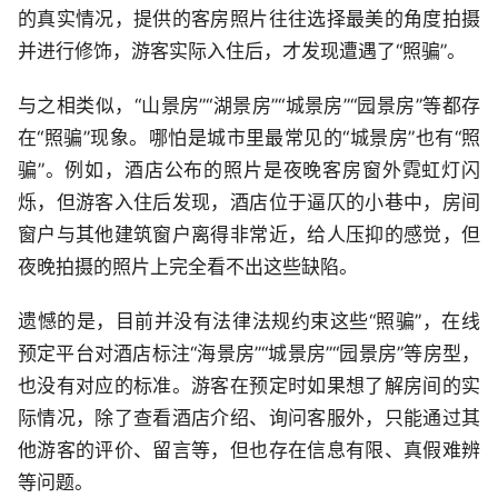
的真实情况，提供的客房照片往往选择最美的角度拍摄
并进行修饰，游客实际入住后，才发现遭遇了“照骗”。
与之相类似，“山景房”“湖景房”“城景房”“园景房”等都存
在“照骗”现象。哪怕是城市里最常见的“城景房”也有“照
骗”。例如，酒店公布的照片是夜晚客房窗外霓虹灯闪
烁，但游客入住后发现，酒店位于逼仄的小巷中，房间
窗户与其他建筑窗户离得非常近，给人压抑的感觉，但
夜晚拍摄的照片上完全看不出这些缺陷。
遗憾的是，目前并没有法律法规约束这些“照骗”，在线
预定平台对酒店标注“海景房”“城景房”“园景房”等房型，
也没有对应的标准。游客在预定时如果想了解房间的实
际情况，除了查看酒店介绍、询问客服外，只能通过其
他游客的评价、留言等，但也存在信息有限、真假难辨
等问题。