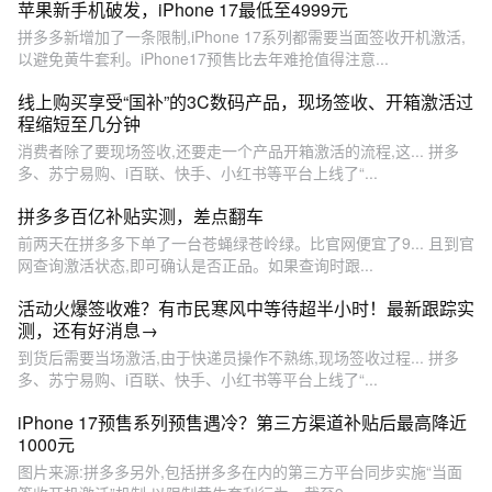
苹果新手机破发，iPhone 17最低至4999元
拼多多新增加了一条限制,iPhone 17系列都需要当面签收开机激活,
以避免黄牛套利。iPhone17预售比去年难抢值得注意...
线上购买享受“国补”的3C数码产品，现场签收、开箱激活过
程缩短至几分钟
消费者除了要现场签收,还要走一个产品开箱激活的流程,这... 拼多
多、苏宁易购、i百联、快手、小红书等平台上线了“...
拼多多百亿补贴实测，差点翻车
前两天在拼多多下单了一台苍蝇绿苍岭绿。比官网便宜了9... 且到官
网查询激活状态,即可确认是否正品。如果查询时跟...
活动火爆签收难？有市民寒风中等待超半小时！最新跟踪实
测，还有好消息→
到货后需要当场激活,由于快递员操作不熟练,现场签收过程... 拼多
多、苏宁易购、i百联、快手、小红书等平台上线了“...
iPhone 17预售系列预售遇冷？第三方渠道补贴后最高降近
1000元
图片来源:拼多多另外,包括拼多多在内的第三方平台同步实施“当面