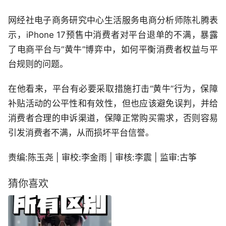
网经社电子商务研究中心生活服务电商分析师陈礼腾表
示，iPhone 17预售中消费者对平台退单的不满，暴露
了电商平台与“黄牛”博弈中，如何平衡消费者权益与平
台规则的问题。
在他看来，平台有必要采取措施打击“黄牛”行为，保障
补贴活动的公平性和有效性，但也应该避免误判，并给
消费者合理的申诉渠道，保障正常购买需求，否则容易
引发消费者不满，从而损坏平台信誉。
责编:陈玉尧 | 审校:李金雨 | 审核:李震 | 监审:古筝
猜你喜欢