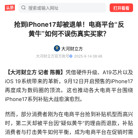
打开看看
抢到iPhone17却被退单！电商平台“反
黄牛”如何不误伤真实买家？
大河财立方
大河财立方官方账号
  2025-9-14 08:48
【大河财立方 记者 陈薇】
凭借硬件升级、A19芯片以及
iOS 19系统带来的革新，9月12日开启预售的iPhone17
再度成为数码圈的顶流。这也推动各大电商平台围绕
iPhone17系列补贴大战愈演愈烈。
然而，部分消费者刚为在电商平台抢到补贴机型而高兴
时，第二天却被平台因“疑似黄牛”的理由而退款，补贴
消费者与打击黄牛如何平衡，成为电商平台在促销时需