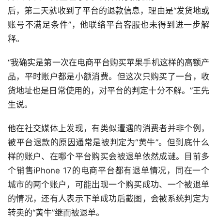
后，第二天就收到了平台的退款信息，理由是“发货地或
账号不满足条件”，他联络平台客服也未得到进一步解
释。
“我确实是第一次在电商平台购买苹果手机这样的高额产
品，平时账户都是小额消费。但这次只购买了一台，收
货地址也是日常使用的，对平台的判定十分不解。”王先
生说。​
他在社交媒体上发现，有类似遭遇的消费者并非个例，
被平台退款的原因通常是被判定为“黄牛”。但到底什么
样的账户、在哪个平台购买会被退单依然成谜。目前多
个销售iPhone 17的电商平台都有退单情况，同在一个
城市的两个账户，可能出现一个购买成功、一个被退单
的情况，还有人表示下单成功后截图，会被系统判定为
转卖的“黄牛”继而被退单。​