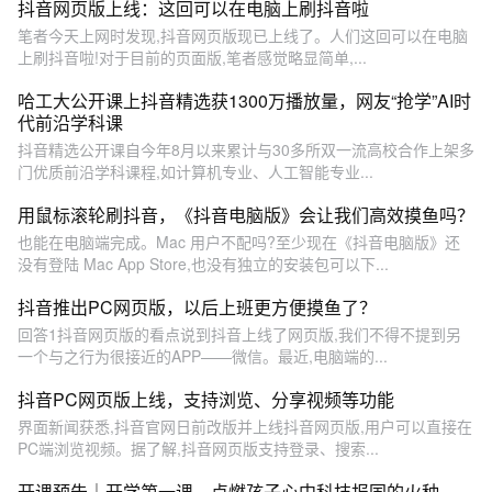
抖音网页版上线：这回可以在电脑上刷抖音啦
笔者今天上网时发现,抖音网页版现已上线了。人们这回可以在电脑
上刷抖音啦!对于目前的页面版,笔者感觉略显简单,...
哈工大公开课上抖音精选获1300万播放量，网友“抢学”AI时
代前沿学科课
抖音精选公开课自今年8月以来累计与30多所双一流高校合作上架多
门优质前沿学科课程,如计算机专业、人工智能专业...
用鼠标滚轮刷抖音，《抖音电脑版》会让我们高效摸鱼吗？
也能在电脑端完成。Mac 用户不配吗?至少现在《抖音电脑版》还
没有登陆 Mac App Store,也没有独立的安装包可以下...
抖音推出PC网页版，以后上班更方便摸鱼了？
回答1抖音网页版的看点说到抖音上线了网页版,我们不得不提到另
一个与之行为很接近的APP——微信。最近,电脑端的...
抖音PC网页版上线，支持浏览、分享视频等功能
界面新闻获悉,抖音官网日前改版并上线抖音网页版,用户可以直接在
PC端浏览视频。据了解,抖音网页版支持登录、搜索...
开课预告｜开学第一课，点燃孩子心中科技报国的火种