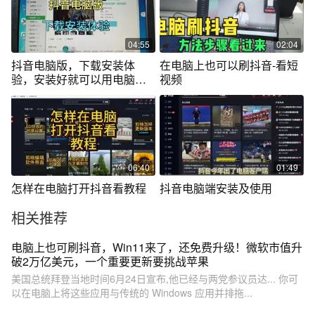
04:55
02:04
抖音电脑版，下载安装体
在电脑上也可以刷抖音-看短
验，安装好就可以用电脑刷
视频
抖音了
06:40
01:49
怎样在电脑打开抖音看教程
抖音电脑端安装及使用
相关推荐
电脑上也可刷抖音，Win11来了，还免费升级！微软市值升
破2万亿美元，一个重要更新要挑战苹果
美国总统拜登当地时间6月24日宣布,他已经与两党参议员达... 你可
以在电脑上将这些应用与传统的 Windows 应用并排拖...