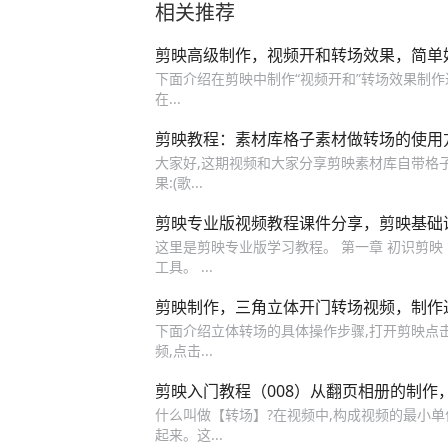
相关推荐
剪映高级制作，视频开和转场效果，简单
下面介绍在剪映中制作“视频开和”转场效果制作过程
在...
剪映教程：素材库格子素材做转场的使用
大家好,这期视频和大家分享剪映素材库自带格子
果:(歌...
剪映专业版视频教程课件分享，剪映基础
这里是剪映专业版学习教程。 第一章 初识剪映
工具。 ...
剪映制作，三角立体开门转场视频，制作
下面介绍立体转场的具体操作步骤,打开剪映点击“
频,点击...
剪映入门教程（008）从翻页相册的制作
什么叫做【转场】?在视频中,构成视频的最小单位
起来。这...