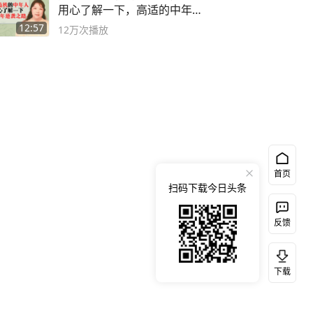
用心了解一下，高适的中年逆
袭之路
12:57
12万
次播放
首页
扫码下载今日头条
反馈
下载