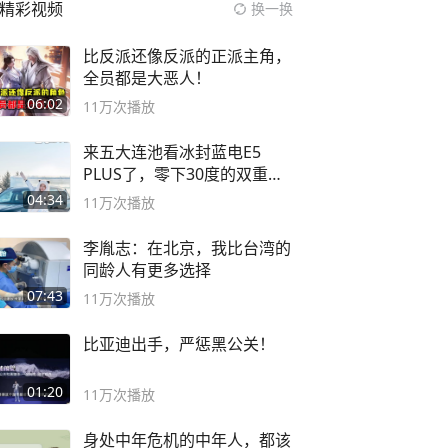
精彩视频
换一换
比反派还像反派的正派主角，
全员都是大恶人！
06:02
11万
次播放
来五大连池看冰封蓝电E5
PLUS了，零下30度的双重冰
封40小时全录
04:34
11万
次播放
李胤志：在北京，我比台湾的
同龄人有更多选择
07:43
11万
次播放
比亚迪出手，严惩黑公关！
01:20
11万
次播放
身处中年危机的中年人，都该