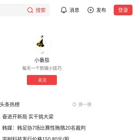
搜索
消息
发布
登录
小番茄
每天一个剪辑小技巧
关注
头条热榜
换一换
奋进开新局 实干挑大梁
韩媒：韩足协7场比赛性贿赂20名裁判
宇树科技发行价格150.80元/股