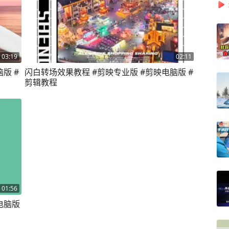
03:19
02:11
版 #
闪白转场效果教程 #剪映专业版 #剪映电脑版 #
剪辑教程
01:56
电脑版