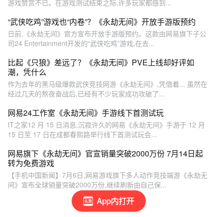
游戏赞赏不已。在游戏测试结束之际,许多玩家都感到...
“武侠吃鸡”游戏也“内卷”？《永劫无间》开放手游版预约
日前,《永劫无间》官方宣布开放手游版预约。这款由网易旗下子公
司24 Entertainment开发的“武侠吃鸡”游戏,在去...
比起《只狼》差远了？《永劫无间》PVE上线却好评如
潮，凭什么
作为去年的黑马级爆款武侠竞技网游《永劫无间》,凭借着... 虽然在
经过几天的熬夜奋战后,已经有不少玩家成功攻破了...
网易24工作室《永劫无间》手游线下首测试玩
IT之家12 月 15 日消息,沉寂许久的网易《永劫无间》手游于 12 月
15 日至 17 日在成都春熙路举行线下首测试玩会...
网易旗下《永劫无间》官宣销量突破2000万份 7月14日起
转为免费游戏
【手机中国新闻】7月6日,网易游戏旗下多人动作竞技端游《永劫无
间》宣布全球销量突破2000万份,继续刷新由自己保...
App内打开