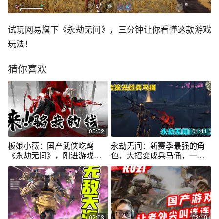
试玩网易旗下《永劫无间》，三分钟让你看懂这款游戏
玩法！
猜你喜欢
05:52
01:41
板娘小薇：国产武侠吃鸡
永劫无间：新赛季最强的角
《永劫无间》，刚进游戏我
色，大招变成兵马俑，一挑
就想给网易打钱
五完全不虚！
02:08
02:10