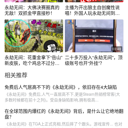
永劫无间：大佛决赛圈真的
主播为开出狼主自创魔性说
无敌！双抓金甲直接秒！
唱！外国人玩永劫无间到底
有多搞笑？
02:14
03:48
永劫无间：花重金拿下“岳山”
二十多万投入“永劫无间”，顶
新皮肤，吃个鸡总不过分
级账号也开“外挂”？
吧？
相关推荐
免费后人气居高不下的《永劫无间》，依旧存在4大缺陷
《永劫无间》免费后,人气一直居高不下,更是Steam热销榜常客(大
多数时候都在前十之列)。受自身缺陷影响,拥有极高...
在全球范围内爆红的《永劫无间》背后，是什么让它绝地翻
盘？
《永劫无间》在TGA上正式亮相,然后摔了个跟头。游戏宣传... 也对