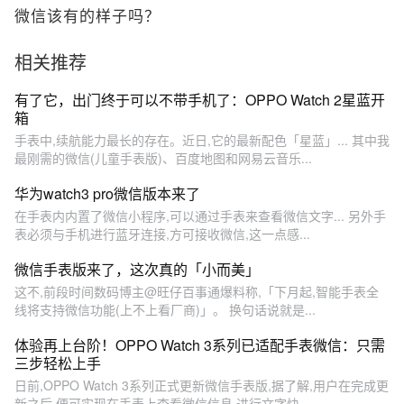
微信该有的样子吗？
相关推荐
有了它，出门终于可以不带手机了：OPPO Watch 2星蓝开
箱
手表中,续航能力最长的存在。近日,它的最新配色「星蓝」... 其中我
最刚需的微信(儿童手表版)、百度地图和网易云音乐...
华为watch3 pro微信版本来了
在手表内内置了微信小程序,可以通过手表来查看微信文字... 另外手
表必须与手机进行蓝牙连接,方可接收微信,这一点感...
微信手表版来了，这次真的「小而美」
这不,前段时间数码博主@旺仔百事通爆料称,「下月起,智能手表全
线将支持微信功能(上不上看厂商)」。 换句话说就是...
体验再上台阶！OPPO Watch 3系列已适配手表微信：只需
三步轻松上手
日前,OPPO Watch 3系列正式更新微信手表版,据了解,用户在完成更
新之后,便可实现在手表上查看微信信息,进行文字快...