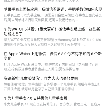
苹果手表上面装应用，玩微信看歌词，手把手教你如何实现
在手表上面可以安装应用。 通常我们会使用微信,在手表上面安装之
后,可以简单地进行聊天和回复,还可以使用特有的...
华为WATCH5鸿蒙5.1重大更新！微信手表版上线，这些新
功能太香了
华为WATCH5又迎来重磅更新啦!这次HarmonyOS NEXT 5.1.0.120
SP8固件更新,直接把大家期待已久的微信手表版安排上...
在 Apple Watch 上用微信：微信 6.3.9 你不得不知的 6 个新
变化
打开 Apple Watch 设置中,「唤醒屏幕」内的回到「之前操作」选
项,在抬腕激活手表后将直接进入微信(需保持微信为...
腾讯新推“儿童版微信”，作为大人也很想要啊
想要使用“微信儿童手表版”,首先需要一个儿童手表,然后在手表上打
开微信应用,就可以用登录了自己微信帐号的手机...
华为儿童手表 4X 支持微信儿童手表版
华为儿童手表 4X 现在也支持微信了。官方表示,管理员点... 在应用