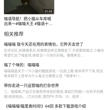
01:45
喵语导航！把小猫从车库喊
出来～#喵喵大王 #猫语十级
#召唤猫术
相关推荐
喵喵喵 我今天还在用的表情包，它昨天去世了
在评论区,和楼楼表白,和楼楼说再见楼楼走了,大家都很难过,小编也
希望它去了喵星球,继续当一只快乐的喵。楼楼再见...
喵了个咪的：喵喵喵
喵喵喵是关于一只小猫的酷跑游戏,一玩就上瘾,根本停不下来,而且
根本顾不上思考为什么每次分都那么低「咆哮中! !...
带你走进一只运营喵的打杂世界
三、喵喵喵,产品又在做奇奇怪怪的需求,拿起打狗棍(一份热乎的数
据)收拾他去。 (刀光剑影,激烈PK,市场、UI、程序...
《喵喵喵!猫里奥时间!》64回 多款下载游戏介绍