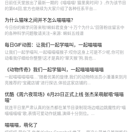
日前任天堂放出了最新一期的《喵喵喵! 猫里奥时间! 》,作为该节目
的第64回,官方也继续为大家介绍了各种任系平台...
为什么猫咪之间并不怎么喵喵喵？
今日份的蝌学问答来啦!蝌蚪君变身“十万个为什么”回答粉丝留言中
的各种科学问题敬请关注~来源: 蝌蚪五线谱
每日GIF动图：让我们一起学喵叫，一起喵喵喵
让我们一起学喵叫,一起喵喵喵猴子:哎你这身上可是不少呢,你可别
动看我仔细给你整整!这才是真的“窜天猴”狗,我也...
《动物传奇》我们一起学猫叫，一起喵喵喵喵喵
一起喵喵喵喵喵…”随着优美的旋律,我们的动物特派员小潘潘来到月
亮推荐的“宝藏店铺”进行探访,体验这家店铺的...
优酷《周六夜现场》6月23日正式上线 张杰呆萌献唱“喵喵
喵”
就连平日里严肃认真的张杰都在某节目录制现场边唱边跳魔性的“喵
喵喵喵喵”歌,表情可爱动作妩媚,演绎十分到位。...
喵喵喵，萌化了