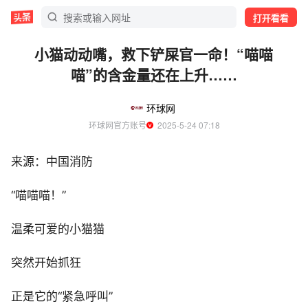
打开看看
小猫动动嘴，救下铲屎官一命！“喵喵
喵”的含金量还在上升……
环球网
环球网官方账号
  2025-5-24 07:18
来源：中国消防
“喵喵喵！”
温柔可爱的小猫猫
突然开始抓狂
正是它的“紧急呼叫”