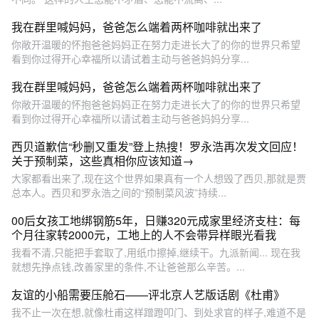
我在群里喊妈妈，爸爸怎么端着两杯咖啡就出来了
你敞开温暖的怀抱爸爸妈妈正在努力走进长大了的你的世界只希望
看到你过得开心幸福所以请试着主动与爸爸妈妈分享...
我在群里喊妈妈，爸爸怎么端着两杯咖啡就出来了
你敞开温暖的怀抱爸爸妈妈正在努力走进长大了的你的世界只希望
看到你过得开心幸福所以请试着主动与爸爸妈妈分享...
西贝道歉信“秒删又重发”登上热搜！罗永浩再次发文回应！
关于预制菜，这些真相你应该知道→
大家都看出来了,现在这个世界如果真有一个人想毁了西贝,那就是贾
总本人。西贝和罗永浩之间的“预制菜风波”持续...
00后女孩工地绑钢筋5年，日赚320元成家里经济支柱：每
个月往家转2000元，工地上的人不会带异样眼光看我
我看不清,只能把手套取了,用纸巾擦掉,继续干。九派新闻... 现在我
就想先挣点钱,改善家里的条件,不让爸爸那么辛苦。...
友谊的小船需要压舱石——评北京人艺版话剧《杜甫》
我不止一次在想,就像杜甫这样蹭蹬叩门、到处求官的样子,难道不是