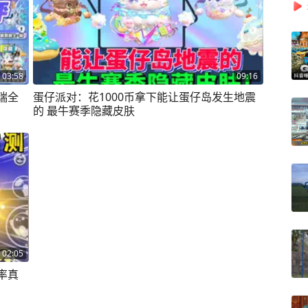
03:58
09:16
瑞全
蛋仔派对：花1000币拿下能让蛋仔岛发生地震
的 最牛赛季隐藏皮肤
02:05
率真