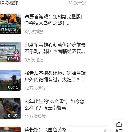
精彩视频
换一换
🎮野兽游戏：第5集[完整版]
争夺私人岛屿之战！
#MrBeastChina
55:37
3万
次播放
印度军事雄心勃勃但经济前景
不乐观，韩国也面临经济衰退
风险
00:21
3万
次播放
强者从不抱怨环境，这弹弓玩
户外的谁拥有过，太准了#弹
弓#户外
00:15
12万
次播放
去年出生的“幺幺零”，如今怎
么样了？ #云南警事
02:22
11万
次播放
蒋长扬：《国色芳华》里的
首页