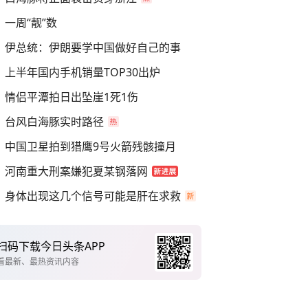
一周“靓”数
伊总统：伊朗要学中国做好自己的事
上半年国内手机销量TOP30出炉
情侣平潭拍日出坠崖1死1伤
台风白海豚实时路径
中国卫星拍到猎鹰9号火箭残骸撞月
河南重大刑案嫌犯夏某钢落网
身体出现这几个信号可能是肝在求救
扫码下载今日头条APP
看最新、最热资讯内容