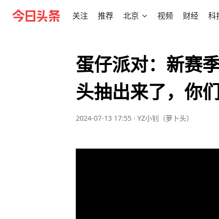
关注
推荐
北京
视频
财经
科
蛋仔派对：新赛
头抽出来了，你
2024-07-13 17:55
·
YZ小钊（萝卜头）