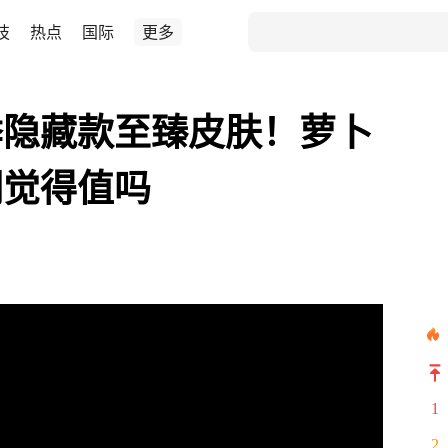
技
热点
国际
更多
季隐藏款至臻皮肤！萝卜
们觉得值吗
1
2