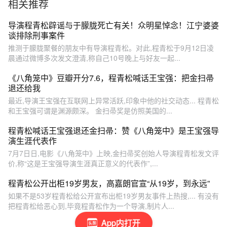
相关推荐
导演程青松辟谣与于朦胧死亡有关！众明星悼念！江宁婆婆
谈排除刑事案件
推测于朦胧聚餐的朋友中有导演程青松。对此,程青松于9月12日凌
晨通过微博多次发文澄清,称自己10号晚上与好友一起...
《八角笼中》豆瓣开分7.6，程青松喊话王宝强：把金扫帚
退还给我
最近,导演王宝强在互联网上异常活跃,印象中他的社交动态... 程青松
和王宝强可谓是渊源颇深。 金扫帚奖是仿照美国的...
程青松喊话王宝强退还金扫帚：赞《八角笼中》是王宝强导
演生涯代表作
7月7日日,电影《八角笼中》上映,金扫帚奖创始人导演程青松发文评
价,称“这是王宝强导演生涯真正意义的代表作”,...
程青松公开出柜19岁男友，高嘉朗官宣“从19岁，到永远”
如果不是53岁程青松给公开宣布出柜19岁男友事件上热搜,... 有没有
把程青松给恶心到,毕竟程青松作为一个导演,制片人...
App内打开