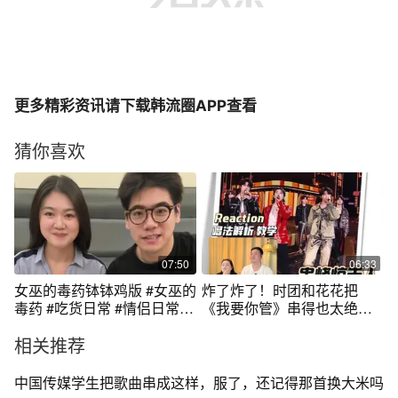
更多精彩资讯请下载韩流圈APP查看
猜你喜欢
07:50
06:33
女巫的毒药钵钵鸡版 #女巫的
炸了炸了！时团和花花把
毒药 #吃货日常 #情侣日常 #
《我要你管》串得也太绝了
深夜放毒 #女巫的毒药游戏挑
吧？旋律卡点卡到心巴，衔
相关推荐
战
接丝滑到以为本就是一首
歌，疯狂循环！#华晨宇 #时
代少年团 #我要你管 #小王老
中国传媒学生把歌曲串成这样，服了，还记得那首换大米吗
周叭叭叭 #抖音乐评新势力