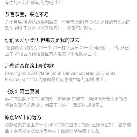
有才的人到处都有,努力吧,少年
恭喜恭喜，来之不易
几个月后,恰逢抗战胜利后第一个春节,当时有“歌仙”之称的音乐人陈
歌辛,创作了这首《恭喜恭喜》。 看歌词: 皓皓...
你们太爱小虎队 但那只是我的过去
“把你的心,我的心,串一串,串一株幸运草,串一个同心圆……”8月6日
上午,本报百人微信群里有人发来了小虎队歌曲《...
那些适合在路上听的歌
Leaving on a Jet Plane (John Denver, covered by Chantal
Kreviazuk) *****因为原唱最后就像歌中写的那样,乘着...
《伤》阿兰原创
你把回忆装上了车 连同爱一起带走 只留下一地鸡毛伴着尘土飞扬
望着你渐行渐远 尖刀刺痛了心脏 血 滴成柱 却撑不...
原创MV丨向远方
歌献给追梦路上每一个同行的你总监制丨钱蔚 王姗姗监制... 夏京编
曲丨水与光乐队音乐制作人丨崔凯现场导演丨辰龙...